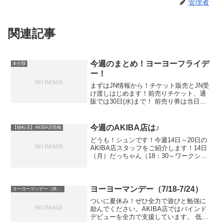
管理者
関連記事
今週のまとめ！ヨーヨーフライデ
未分類
ー！
まずはJN情報から！チケット販売とJN受
け渡しはじめます！前売りチケット、通
販では30日(水)まで！ 前売り券は当日券
より1000円お得です。これ1枚で2日間と
も入場できますので、全国大会観戦予定
のある方は忘れずに買っておきましょ
今週のAKIBA店は♪
【移転済】AKIBA店情報
う！前売り...
どうも！シュンです！今週14日～20日の
AKIBA店スタッフをご紹介します！14日
（月）だっちゃん（18：30～ワークショ
ップ開催予定）15日（火）シュン（15：
00～けん玉認定会）（20：30～SGチャン
ネル生放送）16日（水）U（18：...
ヨーヨーマンデー（7/18-7/24）
ヨーヨーマンデー（終了）
ついに夏休み！ぜひ全力で遊びと勉強に
励んでください。AKIBA店ではバインド
デビューを全力で支援しています。 低価