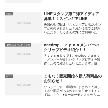
格メタルヨーヨーやプラスティックバイ
ンドヨーヨーのコーナーを整備やってみ
るとバインドは結構簡単なのでぜひお店
に遊びに来てくださ...
LINEスタンプ第二弾アイディア
未分類
募集！＃スピンギアLINE
先週の6月3日よりスピンギアLINEスタン
プが発売されました！おかげ様でご好評
いただき、たくさんの方にご利用いただ
いているようでありがとうございます。
さらっとしか告知していなかったので、
今日は少し掘り下げてお話したいと思い
onedrop Ｊａｐａｎメンバーの
【移転済】AKIBA店情報
ます。 スピンギ...
クリップビデオ紹介！！
Ｒｙｏｓｕｋｅです。onedrop Ｊａｐａ
ｎメンバーが新しいクリップビデオを製
作したので紹介したいと思います。最初
の２本はラリーのクリップです。そして
もう１本は今回新メンバーになったタカ
ツツカサ選手の加入記念に製作されたエ
まもなく販売開始＆新入荷商品の
未分類
レツを使用したク...
お知らせ！
ひっしーです！週明けにまとめて入荷し
てきた商品があるのでお知らせです！ま
ずはこちら！■ヨーヨーモンスター リセ
ット 30日 木曜日 0：00時販売開始！！ヨ
ーヨーモンスター プレイモンスターシリ
ーズ第五弾はビギナー向けストリングト