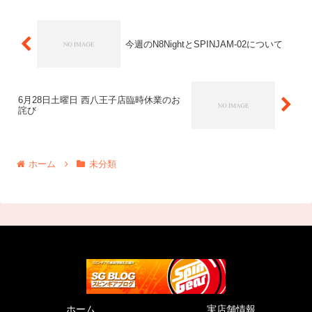
リック用ヨ...
今週のN8NightとSPINJAM-02について
6月28日土曜日 西八王子店臨時休業のお
詫び
ホーム
未分類
ホーム
実店舗情報