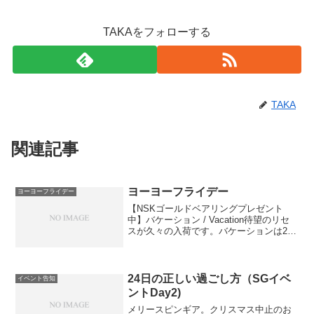
TAKAをフォローする
TAKA
関連記事
ヨーヨーフライデー
ヨーヨーフライデー
【NSKゴールドベアリングプレゼント
中】バケーション / Vacation待望のリセ
スが久々の入荷です。バケーションは2色
入荷しました！おまけでUSBメモリーも
ついていますファーストベース /
FIRSTBASE NSKゴールド凹型ベアリ
ン...
24日の正しい過ごし方（SGイベ
イベント告知
ントDay2)
メリースピンギア。クリスマス中止のお