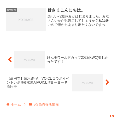
ついての質問があり、けん玉とヨーヨー
を運動に含めて記入しましたが、、、間
違ってないと信じたいです。今日の本
皆さまこんにちは。
商品情報
題、スピンギア週末イベント情...
楽しい×2夏休みがはじまりました。みな
さんいかがお過ごしでしょうか？私は暑
いので家からあまり出たくないですって
のが本音です。どーも金子隆也です。今
年も世界大会の時期がやってきました。
ツイッターなどを見ているとすごく楽し
そうで見ているほうもテ...
けん玉ワールドカップ2022(KWC)楽しか
ったです！
【高円寺】菊水連×A.I.VOICEコラボイベ
ントレポ #菊水連AIVOICE #ヨーヨー #
高円寺
ホーム
SG高円寺店情報