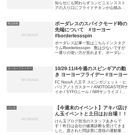
知らせにも関わらずコンビニエンススト
アの入り口にフライドチキンが山積みで
ケーキ屋さんは行列ができています。経
済が潤うことは良いですがクリスマス中
止のお知らせの本質を見失ってはいけま
ボーダレスのスパイクモード時の
商品情報
せん。というわけでヨーヨ...
先端について #ヨーヨー
#borderlessspin
ボーダレス記事一覧はこちらインスタグ
ラム#borderlessspin 数は少ないですが
一通りの使い方が見れます。ボーダレス
のスパイクモード、いわゆるスピントッ
プ状態ですが、先端が尖っていること
と、返しがないのでスルッと落ちてしま
10/29-11/4今週のスピンギアの動
ヨーヨーフライデー
うことを避...
き ヨーヨーフライデー #ヨーヨー
FC NossA 八王子 スピンガジェット・ヒ
バリアノトガスター / ANOTOGASTERサ
イホ / SYFOニール / NIRサンライズ /
Sunriseムゲンヨーヨー専用ストリングセ
ット / MUGENYOYO STRING SET...
【今週末のイベント】アキバ店け
けん玉
ん玉イベントと土日はお台場！！
けん玉ブログ担当のスタッフあきらで
す！昨日は会社の健康診断を受けてきま
した。渡された問診票に普段の運動量に