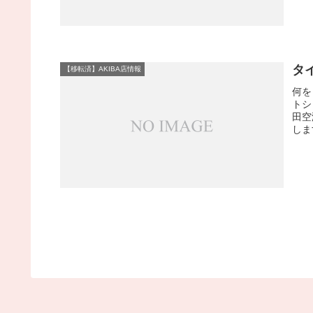
タ
【移転済】AKIBA店情報
何を
トシ
田空
しま