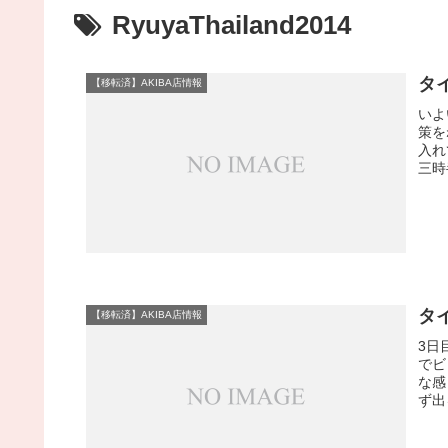
RyuyaThailand2014
タ
【移転済】AKIBA店情報
いよ
策を
入れ
三時
タ
【移転済】AKIBA店情報
3日
でビ
な感
ず出