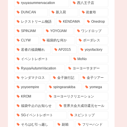
ryuyasummervacation
西八王子店
DUNCAN
新入荷
岩倉玲
レクストリーム物語
KENDAMA
Onedrop
SPINJAM
YOYOJAM
ワンドロップ
CLYW
福袋的な何か
ボーダレス
若者の福袋離れ
AP2015
yoyofactory
イベントレポート
MoNo
RyuyaAutumnVacation
ヨーヨーサタデー
ケンダマクロス
金子旅行記
金子ツアー
yoyoempire
spingearakiba
yomega
KROM
ヨーヨーリクリエーション
福袋中止のお知らせ
世界大会大成功還元セール
SGイベントレポート
スピントップ
そろはむ引っ越し
副箱
フリーハンド