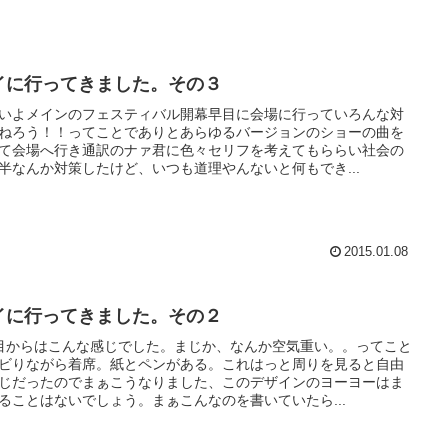
イに行ってきました。その３
いよメインのフェスティバル開幕早目に会場に行っていろんな対
ねろう！！ってことでありとあらゆるバージョンのショーの曲を
て会場へ行き通訳のナァ君に色々セリフを考えてもららい社会の
半なんか対策したけど、いつも道理やんないと何もでき...
2015.01.08
イに行ってきました。その２
目からはこんな感じでした。まじか、なんか空気重い。。ってこと
ビりながら着席。紙とペンがある。これはっと周りを見ると自由
じだったのでまぁこうなりました、このデザインのヨーヨーはま
ることはないでしょう。まぁこんなのを書いていたら...