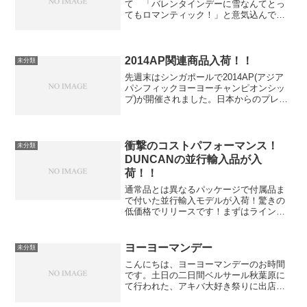
て 「バレンタインデーに雪なんてとっ
てもロマンティック！」と意気込んで、
日頃の感謝の気持ちを込めてイラストを
描きました。雪はわくわくするので好き
なのですが！しかし時間が経つにつれ雪
は強くなるばかり。朝から降...
2014AP関連商品入荷！！
未分類
先週末はシンガポールで2014AP(アジア
パシフィックヨーヨーチャンピオンシッ
プ)が開催されました。日本からのプレイ
ヤーの参加も多く、Ustreamの中継や
Youtubeでの動画配信などでご覧になられ
た方も多いかと思います。そんな
2014A...
衝撃のコストパフォーマンス！
未分類
DUNCANの並行輸入品が入
荷！！
通常品とは異なるパッケージで付属品ま
で付いた並行輸入モデルが入荷！驚きの
低価格でリリースです！まずはラインナ
ップをご紹介！メタルレーサー 並行輸入
版 / METAL RACER Parallel imported先
日44CLASHで先行版が...
ヨーヨーマンデー
未分類
こんにちは、ヨーヨーマンデーのお時間
です。土日の二日間ベルサール秋葉原に
て行われた、アキバ大好き祭りに出店し
てきました。スピンギアブースに遊びに