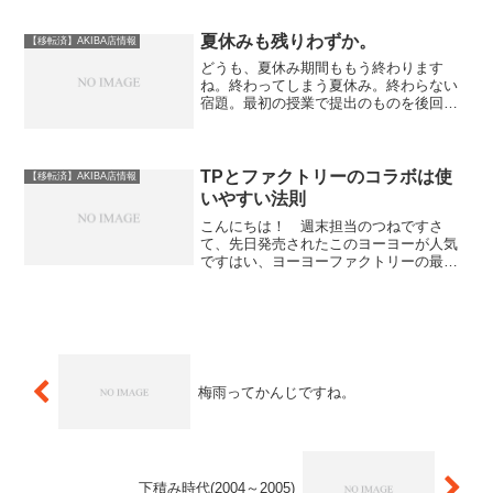
来てくださった皆さんどうもありがとう
ございました！イベントレポートは別記
事で！ヨーヨーファクトリ...
夏休みも残りわずか。
【移転済】AKIBA店情報
どうも、夏休み期間ももう終わります
ね。終わってしまう夏休み。終わらない
宿題。最初の授業で提出のものを後回し
にし。もはや何を言い訳にするかという
台本作りが始まります。田舎に忘れた～
とか電車に置き忘れたとか。（通用せず
に怒られますが）そんな思い...
TPとファクトリーのコラボは使
【移転済】AKIBA店情報
いやすい法則
こんにちは！ 週末担当のつねですさ
て、先日発売されたこのヨーヨーが人気
ですはい、ヨーヨーファクトリーの最新
機種「サイファ」ですね。リヴァイアサ
ンを彷彿とさせる形状ですが直径は
55.5mmとやや大きめに作られており、あ
らゆる方面に隙の無いバラ...
梅雨ってかんじですね。
下積み時代(2004～2005)