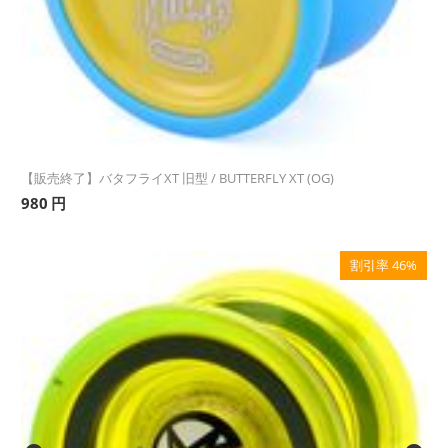
【販売終了】バタフライXT 旧型 / BUTTERFLY XT (OG)
980
円
割引率 46%