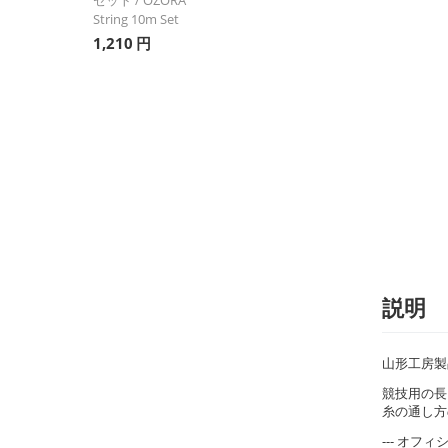
String 10m Set
1,210
円
説明
山形工房製
競技用の長
糸の通し方
--- オフ