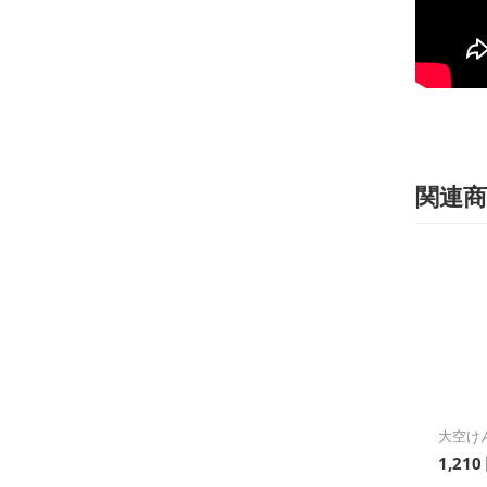
関連商
大空けん玉
1,210