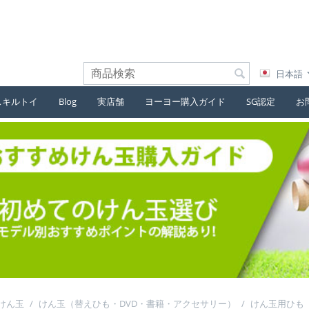
日本語
スキルトイ
Blog
実店舗
ヨーヨー購入ガイド
SG認定
お
けん玉
/
けん玉（替えひも・DVD・書籍・アクセサリー）
/
けん玉用ひも