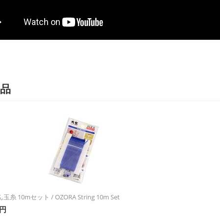
品
糸 10mセット / OZORA String 10m Set
円