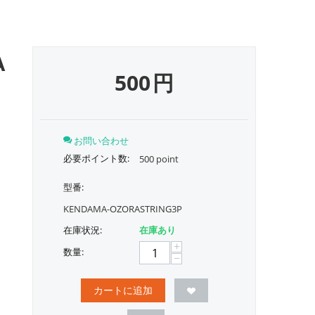
A
500
円
お問い合わせ
必要ポイント数:
500 point
型番:
KENDAMA-OZORASTRING3P
在庫状況:
在庫あり
+
数量:
−
カートに追加