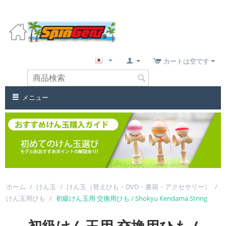
カートは空です
メニュー
ホーム
/
けん玉
/
けん玉（替えひも・DVD・書籍・アクセサリー）
/
けん玉用ひも
/
初級けん玉用 交換用ひも / Shokyu Kendama String
初級けん玉用 交換用ひも /