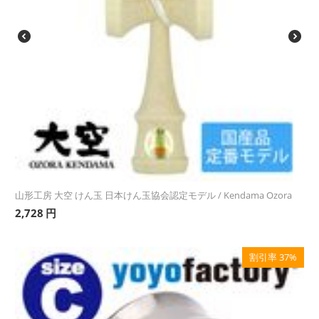
山形工房 大空 けん玉 日本けん玉協会認定モデル / Kendama Ozora
2,728
円
割引率 37%