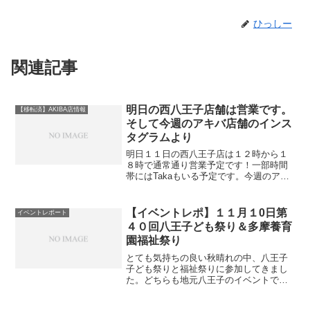
ひっしー
関連記事
明日の西八王子店舗は営業です。
【移転済】AKIBA店情報
そして今週のアキバ店舗のインス
タグラムより
明日１１日の西八王子店は１２時から１
８時で通常通り営業予定です！一部時間
帯にはTakaもいる予定です。今週のアキ
バ店Workshopの動画を中心に紹介！イン
スタグラムを見ればよいのですが、ログ
が流れてしまうので、ブログでも掘り起
【イベントレポ】１１月１0日第
イベントレポート
こししてみた...
４０回八王子ども祭り＆多摩養育
園福祉祭り
とても気持ちの良い秋晴れの中、八王子
子ども祭りと福祉祭りに参加してきまし
た。どちらも地元八王子のイベントであ
そびの出前や他のイベントで顔見知りに
なってきた子供達と出会えるので楽しみ