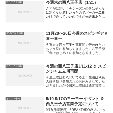
なイベントです。 八王子子ども祭りは今
今週末の西八王子店（1/21）
西八王子店情報
年で４０回目を迎える陵...
さすがに寒い！今シーズンの冬はそんな
に寒くない感じだったのでパーカー二枚
だけで通していたのですが先週末あたり
からの冷え込みにはさすがに対応できま
せんでした。風邪も流行っているので皆
さんも十分気を付けてくださいね【お知
らせ】今年から西八王子店...
11月20〜26日今週のスピンギア #
SG高円寺店情報
ヨーヨー
先週末は西八王子〜高尾間で行われたい
ちょう祭に参加してきました。八王子歴
10年ではじめての参加となりました。民
家、お店、駐車場と場所を問わず道端で
フリーマーケットが行われているカオス
な状態の中、関所と呼ばれるチェックポ
今週の西八王子店3/11-12 ＆ スピ
西八王子店情報
イントをめぐるスタンプ...
ンジャム立川再開
今週土曜は西八開いてるよ！先週は秋葉
大好き祭り参加のためお休みさせていた
だきましたが今週末土曜日は通常営業、
日曜日は店舗はお休みですがスピンジャ
ム立川開催となります。よかったら遊び
に来てね！3/4西八王子店営業日です。
9/10-9/17のヨーヨーイベント ＆
イベント告知
12：00-18：00...
西八王子店営業予定について
9/17(月曜祝日) BREAKTHROWブレイク