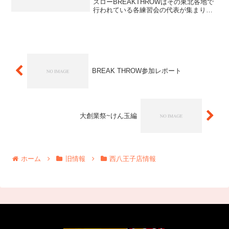
スローBREAKTHROWはその東北各地で
行われている各練習会の代表が集まり、
東北各県で開催されているヨーヨー練習
会・ヨーヨークラブの意見交換・交流を
目的とした東北初のヨーヨーミーティン
グ...
BREAK THROW参加レポート
大創業祭~けん玉編
ホーム
旧情報
西八王子店情報