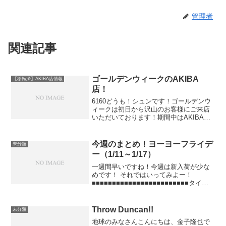
管理者
関連記事
ゴールデンウィークのAKIBA
【移転済】AKIBA店情報
店！
6160どうも！シュンです！ゴールデンウ
ィークは初日から沢山のお客様にご来店
いただいております！期間中はAKIBA店
限定のセットや「SGチャレンジ」なるチ
ャレンジ企画（購入者のみ）や「SGガチ
ャ」などやってますよ～！！「SGガチ
今週のまとめ！ヨーヨーフライデ
未分類
ャ GWヴァ...
ー（1/11～1/17）
一週間早いですね！今週は新入荷が少な
めです！ それではいってみよー！
■■■■■■■■■■■■■■■■■■■■■■■■タイト
ル■■■■■■■■■■■■■■■■■■■■■■★低価格
帯高性能のヨーヨー特集（つね）
【AKIBAブログ】★1/12 E...
Throw Duncan!!
未分類
地球のみなさんこんにちは、金子隆也で