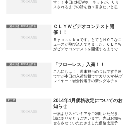
す！！本日はNEWホーネットが、リリー
スされるまでの話を色々書きたいと思い
ます。HORNET制作のプロジェクトが始
まったのが、たぶん２０１１年ごろから
で、僕がお手伝いさせていただいたの
が、２０１２年の世界...
ＣＬＹＷビデオコンテスト開
【移転済】AKIBA店情報
催！！
Ｒｙｏｓｕｋｅです。とてもＨＯＴなニ
ュースが飛び込んできました。ＣＬＹＷ
がビデオコンテストを開催するようで
す。しかも2014年のラインナップに入っ
ている新機種が賞品になる予定のようで
す。Arctic Circle: 2nd Expediti...
「フローレス」入荷！！
【移転済】AKIBA店情報
こんにちは！ 週末担当のつねです早速
ですが本日の入荷情報ですカリスマ4Aプ
レイヤー・岩倉怜選手の新シグネチャー
モデル、「フローレス」がAKIBA店に到
着いたしました！フローレスといえば先
日行なわれた全国大会で岩倉選手が使用
し、早くも優勝とい...
2014年4月価格改定についてのお
未分類
知らせ
平素よりスピンギアをご利用いただき、
誠にありがとうございます。先日お知ら
せをさせていただきました価格改定予定
商品について新価格が決まりましたので