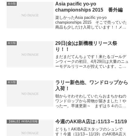
Asia pacific yo-yo
未分類
championships 2015 番外編
楽しかったAsia pacific yo-yo
championships 2015 そこで売っていた
商品も少しだけ入荷しています！！メイ
ク サム ノイズ Tシャツ / MAKE SOME
NOISE T-ShirtMCチェンが言うあの言
葉...
29日(金)は新機種リリース祭
未分類
り！！
まだまだてんちょです！来たるゴールデ
ンウィークの初日、4月29日は大量のニュ
ーモデルリリースが控えています。この
流れに乗り遅れないよう、まとめて紹介
したいと思います！まずはヨーヨーファ
クトリーより噂のアイツが登場！！スー
ラリー新色他、ワンドロップから
未分類
パースター(2016...
入荷！
朝からそわそわしていたらおまちかねの
ワンドロップから荷物が届きました！や
ったー。早速更新～ まずは５４のニッ
ケルから新機種出るたびにニッケルが定
番化してきました。ニッケルをコンプリ
ートしている強者は居るんでしょうか？
今週のAKIBA店は♪11/13～11/19
【移転済】AKIBA店情報
続きまして フォーマット...
どうも！AKIBA店スタッフのシュンで
す！今週（11/13～11/19）のAKIBA店ス