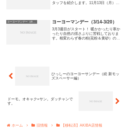
タッフを紹介します。11月13日（月）
だっちゃん11月14日（火） だっちゃん
11月15日（水） おにぎり11月16日
（木） おにぎり11月17日（金...
ヨーヨーマンデー（3/14-3/20）
ヨーヨーマンデー（終了）
3月3週目がスタート！ 暖かかったり寒か
ったり自然の揺さぶりに苦戦しておりま
す。相変わらず春の粉(花粉＆黄砂）の猛
威に涙しつつ、はやければ週末にも桜が
咲くかもしれないとのことで。本格的な
春はもうすぐ？！なのかな？？というこ
とで今週も予定をま...
ひっしーのヨーヨーサンデー（続 新モッ
ズスペーサー編）
ドーモ。オキャク=サン。ダッチャンで
す。
ホーム
旧情報
【移転済】AKIBA店情報