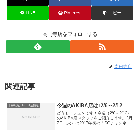
LINE
Pinterest
コピー
高円寺店をフォローする
高円寺店
関連記事
今週のAKIBA店は♪2/6～2/12
【移転済】AKIBA店情報
どうも！シュンです！今週（2/6～2/12）
のAKIBA店スタッフをご紹介します。2月
7日（火）は2017年初の「SGチャンネ
ル」生放送です！是非ご覧ください。今
週もご来店お待ちしております！！2月6
日（月）だっちゃん18：30～19：30...