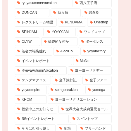
ryuyasummervacation
西八王子店
DUNCAN
新入荷
岩倉玲
レクストリーム物語
KENDAMA
Onedrop
SPINJAM
YOYOJAM
ワンドロップ
CLYW
福袋的な何か
ボーダレス
若者の福袋離れ
AP2015
yoyofactory
イベントレポート
MoNo
RyuyaAutumnVacation
ヨーヨーサタデー
ケンダマクロス
金子旅行記
金子ツアー
yoyoempire
spingearakiba
yomega
KROM
ヨーヨーリクリエーション
福袋中止のお知らせ
世界大会大成功還元セール
SGイベントレポート
スピントップ
そろはむ引っ越し
副箱
フリーハンド