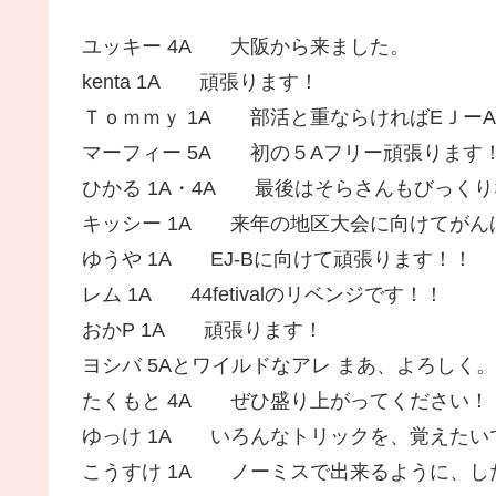
ユッキー 4A 大阪から来ました。
kenta 1A 頑張ります！
Ｔｏｍｍｙ 1A 部活と重ならければEＪー
マーフィー 5A 初の５Aフリー頑張ります
ひかる 1A・4A 最後はそらさんもびっく
キッシー 1A 来年の地区大会に向けてがん
ゆうや 1A EJ-Bに向けて頑張ります！！
レム 1A 44fetivalのリベンジです！！
おかP 1A 頑張ります！
ヨシバ 5Aとワイルドなアレ まあ、よろしく。
たくもと 4A ぜひ盛り上がってください！
ゆっけ 1A いろんなトリックを、覚えたい
こうすけ 1A ノーミスで出来るように、し