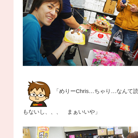
「めりーChris…ちゃり…なん
もないし、、、 まぁいいや」