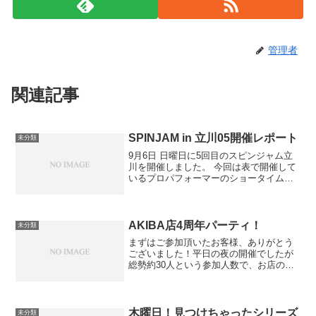
管理者
関連記事
SPINJAM in 立川05開催レポート
未分類
9月6日 日曜日に5回目のスピンジャム立
川を開催しました。 今回は表で開催して
いるプロパフォーマーのショータイムの
合間に地元のお子さん達が遊びに来てく
れました。 ヨーヨー、こま、けんだまの
体験や、けん玉の級の認定も開催しまし
た。 パフォーマ...
AKIBA店4周年パーティ！
未分類
まずはご参加頂いたお客様、ありがとう
ございました！平日の夜の開催でしたが
総勢約30人という参加人数で、お店のキ
ャパを考えれば調度良い盛り上がりで開
催できましたこと暑く御礼申し上げま
す！けっして広い店内ではございません
が、今後も面白いイベント...
木曜日！見つけちゃったシリーズ
未分類