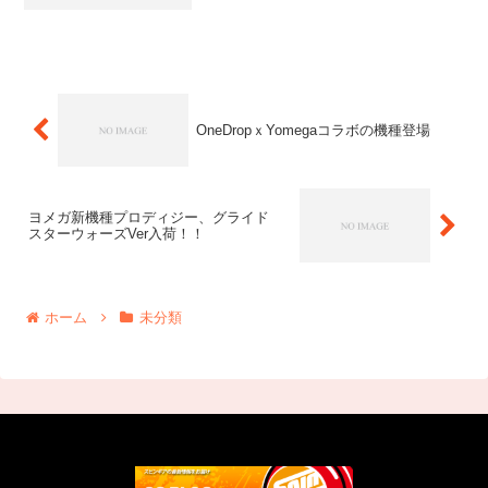
卒業します！！SGスタッフ、そして仲良
くしてくださった皆様には大変お世話に
なりました。本当にありがとうございま
した！！私が最後に店頭...
OneDropｘYomegaコラボの機種登場
ヨメガ新機種プロディジー、グライド
スターウォーズVer入荷！！
ホーム
未分類