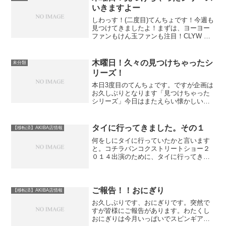
いきますよー
しわっす！(二度目)てんちょです！今週も
見つけてきましたよ！まずは、ヨーヨー
ファンもけん玉ファンも注目！CLYW け
ん玉 / CLYW KendamaCLYWブランドの
けん玉です。以前に少数入荷したものが1
本だけ残っていた為リリースします。...
木曜日！久々の見つけちゃったシ
未分類
リーズ！
本日3度目のてんちょです。ですが企画は
お久しぶりとなります「見つけちゃった
シリーズ」今日はまたえらい懐かしいヨ
ーヨー、略して「懐ヨー」が登場です！
まずはこちら！ダンカン バリスティッ
ク / BALLISTICといってもこの辺りの機
タイに行ってきました。その１
【移転済】AKIBA店情報
種は私も詳...
何をしにタイに行っていたかと言います
と。コチラバンコクストリートショー２
０１４出演のために、タイに行ってきま
した！！今回は成田空港からの出発この
大きいモニター見ると海外いくんだなっ
て気がします。そして今回は大会じゃな
いので予選もないしすごく...
ご報告！！おにぎり
【移転済】AKIBA店情報
お久しぶりです、おにぎりです。突然で
すが皆様にご報告があります。わたくし
おにぎりは今月いっぱいでスピンギアを