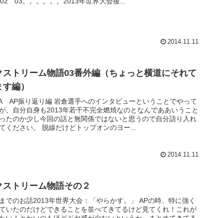
 02 03。。。。。。2013年世界大会後...
2014.11.11
クストリーム物語03番外編（ちょっと横道にそれて
ます編）
KA AP振り返り編 岩倉選手へのインタビューということでやって
が、自分自身も2013年若干不完全燃焼なのとなんでああいうこと
ったのか少し今回の話と無関係ではないと思うので自分語り入れ
てください。 脱線だけどトップオンのヨー...
2014.11.11
クストリーム物語その２
までのお話2013年世界大会：「やらかす。」 APの時、特に強く
ていたのだけどできることを並べてきてるけど見てくれ！これが
たい！とかいつもほどドヤ感が少ないというか、まとめてきてる