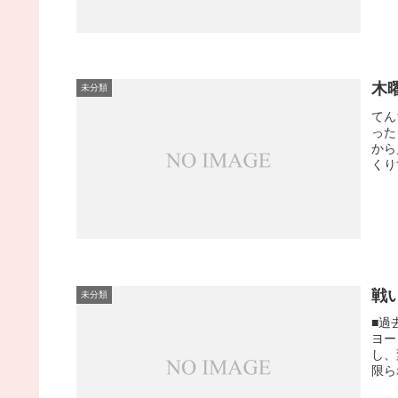
木
未分類
てん
った
から
くり
戦
未分類
■過
ヨー
し、
限ら