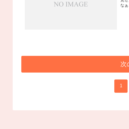
なぁ
次
1