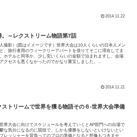
2014.11.22
勝。～レクストリーム物語第7話
人撮影）(図はイメージです）世界大会は10人くらいの日本人メン
と、旅行者用のウィークリーアパートを借りてそこに滞在してま
。ホテルと同等か、少し安いくらいの金額で泊まれますし、会場
アクセスも悪くなかったのでかなり重宝しました。...
2014.11.21
クストリームで世界を獲る物語その６-世界大会準備
世界大会に向けてスケジュールを考えていくとAP部門への出場で
鬱な気分になるのに競技で、しかも優勝をしないといけないとい
プレッシャーを背負ってのプロの準備となると想像もつきませ