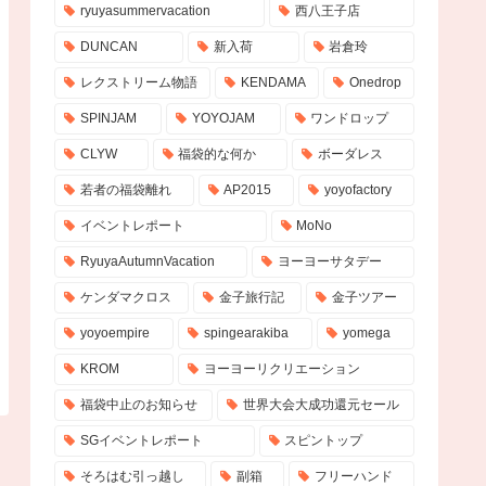
ryuyasummervacation
西八王子店
DUNCAN
新入荷
岩倉玲
レクストリーム物語
KENDAMA
Onedrop
SPINJAM
YOYOJAM
ワンドロップ
CLYW
福袋的な何か
ボーダレス
若者の福袋離れ
AP2015
yoyofactory
イベントレポート
MoNo
RyuyaAutumnVacation
ヨーヨーサタデー
ケンダマクロス
金子旅行記
金子ツアー
yoyoempire
spingearakiba
yomega
KROM
ヨーヨーリクリエーション
福袋中止のお知らせ
世界大会大成功還元セール
SGイベントレポート
スピントップ
そろはむ引っ越し
副箱
フリーハンド