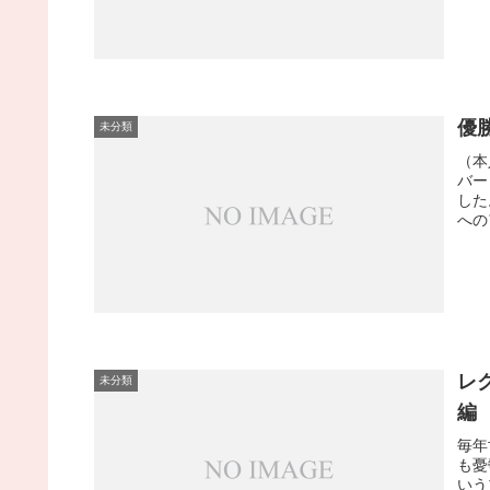
優
未分類
（本
バー
した
への
レ
未分類
編
毎年
も憂
いう