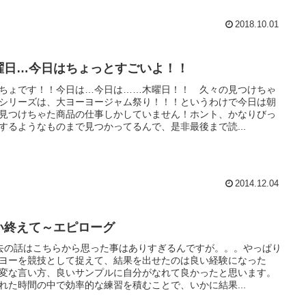
2018.10.01
曜日…今日はちょっとすごいよ！！
ちょです！！今日は…今日は……木曜日！！ 久々の見つけちゃ
シリーズは、大ヨーヨージャム祭り！！！というわけで今日は朝
見つけちゃた商品の仕事しかしていません！ホント、かなりびっ
するようなものまで見つかってるんで、是非最後まで読...
2014.12.04
い終えて～エピローグ
去の話はこちらから思った事はありすぎるんですが。。。やっぱり
ヨーを競技として捉えて、結果を出せたのは良い経験になった
変な言い方、良いサンプルに自分がなれて良かったと思います。
れた時間の中で効率的な練習を積むことで、いかに結果...