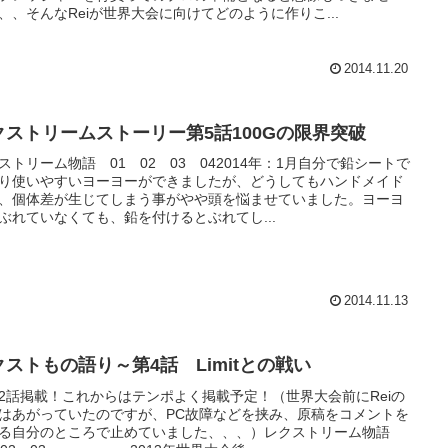
、、そんなReiが世界大会に向けてどのように作りこ...
2014.11.20
クストリームストーリー第5話100Gの限界突破
ストリーム物語 01 02 03 042014年：1月自分で鉛シートで
り使いやすいヨーヨーができましたが、どうしてもハンドメイド
、個体差が生じてしまう事がやや頭を悩ませていました。ヨーヨ
ぶれていなくても、鉛を付けるとぶれてし...
2014.11.13
クストもの語り～第4話 Limitとの戦い
2話掲載！これからはテンポよく掲載予定！（世界大会前にReiの
はあがっていたのですが、PC故障などを挟み、原稿をコメントを
る自分のところで止めていました、、、）レクストリーム物語