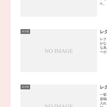
ん、
レ
未分類
レク
かな
な為
ーが
レ
未分類
一挙
原稿
入れ