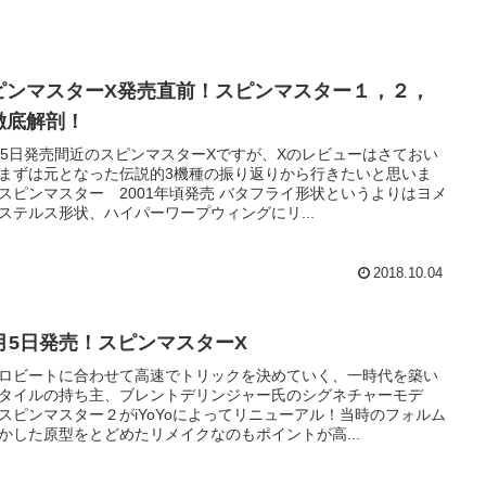
ピンマスターX発売直前！スピンマスター１，２，
徹底解剖！
月5日発売間近のスピンマスターXですが、Xのレビューはさておい
まずは元となった伝説的3機種の振り返りから行きたいと思いま
スピンマスター 2001年頃発売 バタフライ形状というよりはヨメ
ステルス形状、ハイパーワープウィングにリ...
2018.10.04
0月5日発売！スピンマスターX
ロビートに合わせて高速でトリックを決めていく、一時代を築い
タイルの持ち主、ブレントデリンジャー氏のシグネチャーモデ
スピンマスター２がiYoYoによってリニューアル！当時のフォルム
かした原型をとどめたリメイクなのもポイントが高...