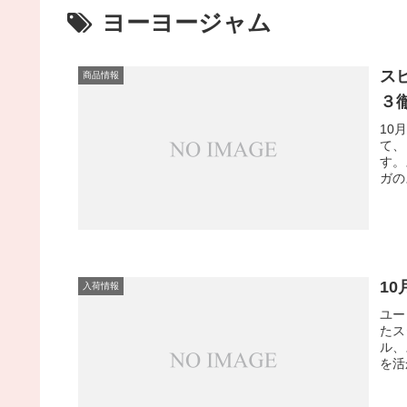
ヨーヨージャム
ス
商品情報
３
10
て、
す。
ガの
1
入荷情報
ユー
たス
ル、
を活