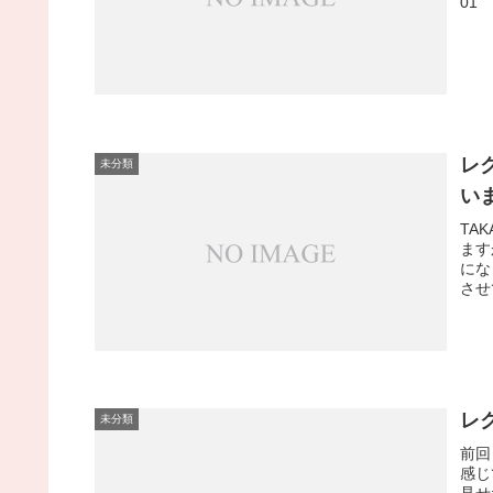
01
レ
未分類
い
TA
ます
にな
させ
レ
未分類
前回
感じ
見せ