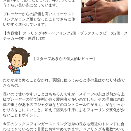
うくらい長い糸になっています。
プレーヤーからの評価も高いスイーツスト
リングがロング版となったことでさらに使
いやすく進化しています。
【内容物】 ストリング4本・ベアリング2個・プラスチックビーズ2個・ス
テッカー4枚・糸通し1本
【スタッフあきらの個人的レビュー】
たかが糸と侮ることなかれ。実際に使ってみると糸の差はかなり体感で
きるもの。
長いので使いやすいことはもちろんですが、スイーツの糸は以前から上
級プレーヤーの間で評判が良く愛用者が多い糸でした。その理由は糸自
体の重さがあるのでジャグ系などのコントロール性が良く、変な引っか
かり方をしにくいこと。加えて湿気や手汗によるフィーリング変化が少
ないこともポイント。
今回のシックスフィンガーストリングは糸の長さも最近のトレンドに合
わせてきているので非常におすすめできます。ベアリングも複数ついて