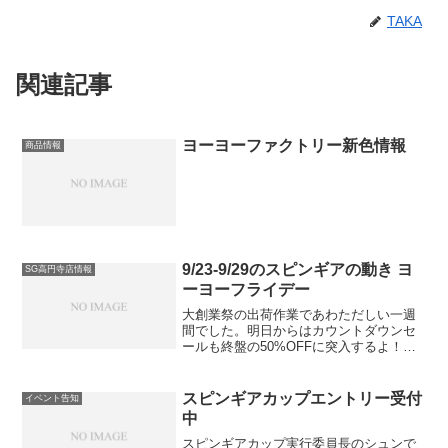
TAKA
関連記事
ヨーヨーファクトリー新色情報
商品情報
9/23-9/29のスピンギアの動き ヨ
SG高円寺店情報
ーヨーフライデー
大創業祭の出荷作業であわただしい一週
間でした。明日からはカウントダウンセ
ールも終盤の50%OFFに突入するよ！！
Takaがメキシコに出張中です。帰国した
らいろいろ聞いてみたいと思います！ル
ープアップ / LOOP UPループアップ メタ
スピンギアカップエントリー受付
イベント告知
ルス...
中
スピンギアカップ実行委員長のシュンで