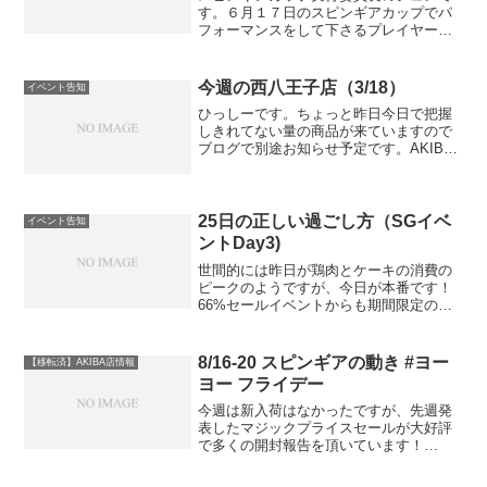
す。６月１７日のスピンギアカップでパ
フォーマンスをして下さるプレイヤーを
募集しております。ヨーヨー・けん玉・
こま・スキルトイなら何でも良し！＊危
険なことはなしで！！ステージでは音楽
今週の西八王子店（3/18）
イベント告知
に合わせるフリースタイル...
ひっしーです。ちょっと昨日今日で把握
しきれてない量の商品が来ていますので
ブログで別途お知らせ予定です。AKIBA
店にひっしーが担当で入りますので3/18
は申し訳ありませんがお休みさせてただ
きます。３月２５日、２６日は新宿中央
公園で行われるT...
25日の正しい過ごし方（SGイベ
イベント告知
ントDay3)
世間的には昨日が鶏肉とケーキの消費の
ピークのようですが、今日が本番です！
66%セールイベントからも期間限定の商
品はすっとコーナーから戻しますので改
めてセールコーナーもチェックして買い
漏らしの内容に、悔いの残らないスケー
8/16-20 スピンギアの動き #ヨー
【移転済】AKIBA店情報
トの日をお楽しみくださ...
ヨー フライデー
今週は新入荷はなかったですが、先週発
表したマジックプライスセールが大好評
で多くの開封報告を頂いています！
#magicprice44またスピンギアAKIBAカル
チャーズZONE店閉店のお知らせをさせ