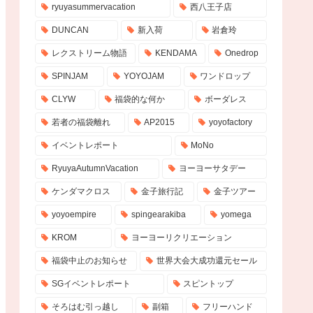
ryuyasummervacation
西八王子店
DUNCAN
新入荷
岩倉玲
レクストリーム物語
KENDAMA
Onedrop
SPINJAM
YOYOJAM
ワンドロップ
CLYW
福袋的な何か
ボーダレス
若者の福袋離れ
AP2015
yoyofactory
イベントレポート
MoNo
RyuyaAutumnVacation
ヨーヨーサタデー
ケンダマクロス
金子旅行記
金子ツアー
yoyoempire
spingearakiba
yomega
KROM
ヨーヨーリクリエーション
福袋中止のお知らせ
世界大会大成功還元セール
SGイベントレポート
スピントップ
そろはむ引っ越し
副箱
フリーハンド