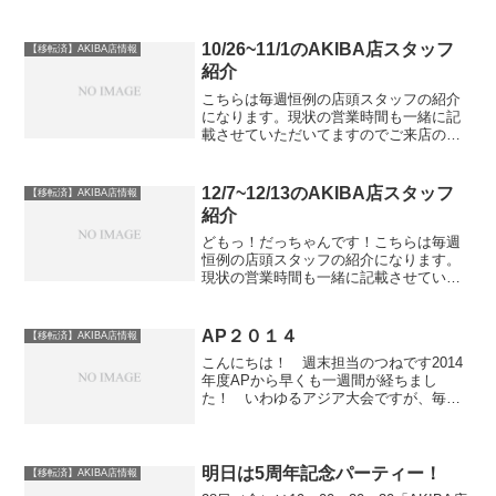
10/26~11/1のAKIBA店スタッフ
【移転済】AKIBA店情報
紹介
こちらは毎週恒例の店頭スタッフの紹介
になります。現状の営業時間も一緒に記
載させていただいてますのでご来店の際
はご注意ください。こちらは毎週恒例の
各曜日の担当スタッフが変更となる場合
はSGAKIBA店のTwitterアカウント
12/7~12/13のAKIBA店スタッフ
【移転済】AKIBA店情報
@SPINGEA...
紹介
どもっ！だっちゃんです！こちらは毎週
恒例の店頭スタッフの紹介になります。
現状の営業時間も一緒に記載させていた
だいてますのでご来店の際はご注意くだ
さい。こちらは毎週恒例の各曜日の担当
スタッフが変更となる場合はSGAKIBA店
AP２０１４
【移転済】AKIBA店情報
のTwitterア...
こんにちは！ 週末担当のつねです2014
年度APから早くも一週間が経ちまし
た！ いわゆるアジア大会ですが、毎年
世界大会で活躍している日本人選手は言
わずもがな、シンガポールや最近ではイ
ンドネシアなど近年急成長を続けている
エリアですので、毎年ハ...
明日は5周年記念パーティー！
【移転済】AKIBA店情報