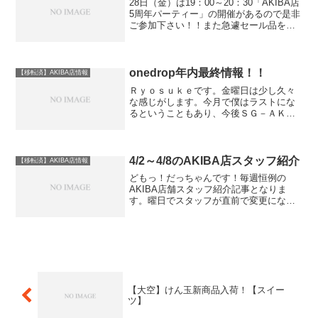
28日（金）は19：00～20：30「AKIBA店
5周年パーティー」の開催があるので是非
ご参加下さい！！また急遽セール品を追
加していますのでセールの日程を今週末
（30日まで）延長とさせていただきま
す。また明日の19時に現場で発表する最
後のラ...
onedrop年内最終情報！！
【移転済】AKIBA店情報
Ｒｙｏｓｕｋｅです。金曜日は少し久々
な感じがします。今月で僕はラストにな
るということもあり、今後ＳＧ－ＡＫＩ
ＢＡブログで情報が書けないので、今日
は年内最後のonedropの新情報を紹介した
いと思います！！・クリアＲａｌｌｙの
新色・Ｂｅｎｃｈ...
4/2～4/8のAKIBA店スタッフ紹介
【移転済】AKIBA店情報
どもっ！だっちゃんです！毎週恒例の
AKIBA店舗スタッフ紹介記事となりま
す。曜日でスタッフが直前で変更になる
可能性がございますのでご注意くださ
い。SGAKIBA店のTwitterアカウント
@SPINGEAR_AKIBAにて閉店時に翌日
の担当...
【大空】けん玉新商品入荷！【スイー
ツ】