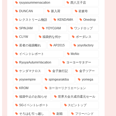
ryuyasummervacation
西八王子店
DUNCAN
新入荷
岩倉玲
レクストリーム物語
KENDAMA
Onedrop
SPINJAM
YOYOJAM
ワンドロップ
CLYW
福袋的な何か
ボーダレス
若者の福袋離れ
AP2015
yoyofactory
イベントレポート
MoNo
RyuyaAutumnVacation
ヨーヨーサタデー
ケンダマクロス
金子旅行記
金子ツアー
yoyoempire
spingearakiba
yomega
KROM
ヨーヨーリクリエーション
福袋中止のお知らせ
世界大会大成功還元セール
SGイベントレポート
スピントップ
そろはむ引っ越し
副箱
フリーハンド