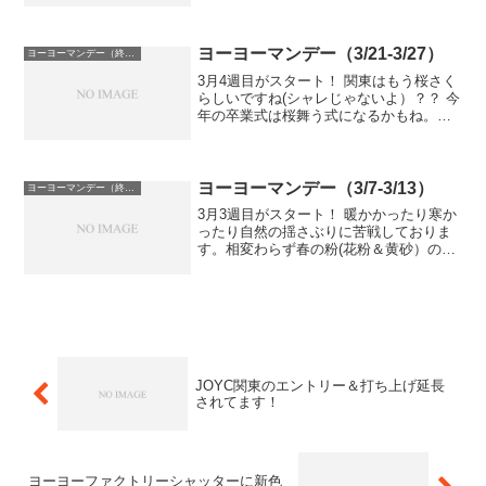
れてはいかがでしょうか。立川は少し会
場が狭めではありますがガチ練習もOKで
すのでスペース...
ヨーヨーマンデー（3/21-3/27）
ヨーヨーマンデー（終了）
3月4週目がスタート！ 関東はもう桜さく
らしいですね(シャレじゃないよ）？？ 今
年の卒業式は桜舞う式になるかもね。と
いうことで今週も予定をまとめてみまし
た。MoYuキューブ 新作と補充商品がそ
ろそろ中国を出そうです。26日にサムシ
ング製品の...
ヨーヨーマンデー（3/7-3/13）
ヨーヨーマンデー（終了）
3月3週目がスタート！ 暖かかったり寒か
ったり自然の揺さぶりに苦戦しておりま
す。相変わらず春の粉(花粉＆黄砂）の猛
威に涙しつつ、はやければ週末にも桜が
咲くかもしれないとのことで。本格的な
春はもうすぐ？！なのかな？？というこ
とで今週も予定をま...
JOYC関東のエントリー＆打ち上げ延長
されてます！
ヨーヨーファクトリーシャッターに新色