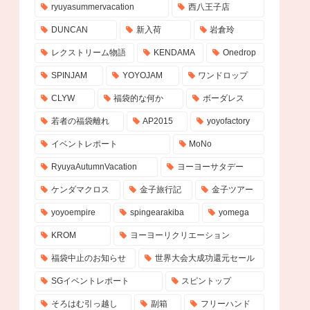
ryuyasummervacation
西八王子店
DUNCAN
新入荷
岩倉玲
レクストリーム物語
KENDAMA
Onedrop
SPINJAM
YOYOJAM
ワンドロップ
CLYW
福袋的な何か
ボーダレス
若者の福袋離れ
AP2015
yoyofactory
イベントレポート
MoNo
RyuyaAutumnVacation
ヨーヨーサタデー
ケンダマクロス
金子旅行記
金子ツアー
yoyoempire
spingearakiba
yomega
KROM
ヨーヨーリクリエーション
福袋中止のお知らせ
世界大会大成功還元セール
SGイベントレポート
スピントップ
そろはむ引っ越し
副箱
フリーハンド