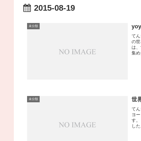
2015-08-19
yo
未分類
てん
の世
は、
集めた
世
未分類
てん
ヨー
す。
した