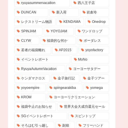
ryuyasummervacation
西八王子店
DUNCAN
新入荷
岩倉玲
レクストリーム物語
KENDAMA
Onedrop
SPINJAM
YOYOJAM
ワンドロップ
CLYW
福袋的な何か
ボーダレス
若者の福袋離れ
AP2015
yoyofactory
イベントレポート
MoNo
RyuyaAutumnVacation
ヨーヨーサタデー
ケンダマクロス
金子旅行記
金子ツアー
yoyoempire
spingearakiba
yomega
KROM
ヨーヨーリクリエーション
福袋中止のお知らせ
世界大会大成功還元セール
SGイベントレポート
スピントップ
そろはむ引っ越し
副箱
フリーハンド