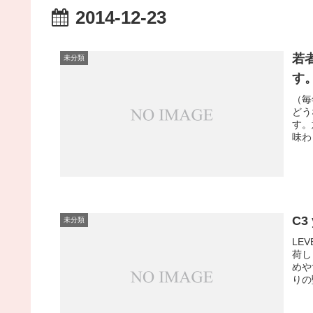
2014-12-23
若
未分類
す
（毎
どう
す。
味わ
C3
未分類
LE
荷し
めや
りの