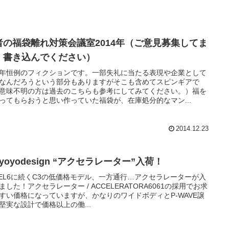
者の福袋離れ対策会議室2014年（ご意見募集してま
。書き込んでください）
年恒例のフィクションです。一部失礼に当たる表現や企業として
なんだろうという部分もありますがそこも含めてスピンギアで
意味不明の方は過去のこちらも参考にしてみてください。）福を
ってもらおうと思い作っていた福袋が、在庫処分的なマン...
2014.12.23
 yoyodesign “アクセラレーター”入荷！
VEL6に続くC3の低価格モデル、一方通行…アクセラレーターが入
ました！アクセラレーター / ACCELERATORA6061の採用でお求
すい価格になっていますが、かなりのワイドボディとP-WAVE譲
堅実な設計で価格以上の働...