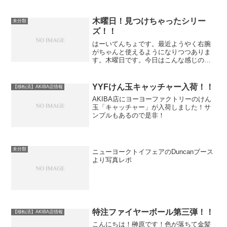
木曜日！見つけちゃったシリー
未分類
ズ！！
はーいてんちょです。最近ようやく右腕
がちゃんと使えるようになりつつありま
す。木曜日です。今日はこんな感じの商
品が発見されております！sOMEThING
by YOYOADDICT / CRAZY 生2014年の
NJアフターパーティーに合わせ...
YYFけん玉キャッチャー入荷！！
【移転済】AKIBA店情報
AKIBA店にヨーヨーファクトリーのけん
玉「キャッチャー」が入荷しました！サ
ンプルもあるので是非！
未分類
ニューヨークトイフェアのDuncanブース
より写真レポ
特注ファイヤーボール第三弾！！
【移転済】AKIBA店情報
こんにちは！榊原です！色が落ちて金髪