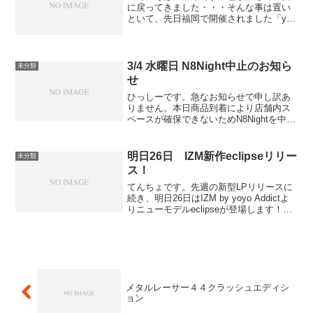
に戻ってきました・・・そんな事は置い
といて、先日福岡で開催されました「yo-
style kyusyu」で販売されました特注ファ
イヤーボールの第三弾「yo-style ファイ
ヤー」がAKIBA店に入荷いたし...
3/4 水曜日 N8Night中止のお知ら
未分類
せ
ひっしーです。急なお知らせで申し訳あ
りません。本日商品到着により店舗内ス
ペースが確保できないためN8Nightを中止
させていただきます。来週以降の予定に
ついてはまた週明けに告知をさせていた
だく予定です。何卒よろしくお願い致し
明日26日 IZM新作eclipseリリー
未分類
ます。
ス！
てんちょです。先週の新型LPリリースに
続き、明日26日はIZM by yoyo Addictよ
りニューモデルeclipseが登場します！
IZM by yoyo Addict エクリプス /
eclipsesOMEThING by yoyo ...
メタルレーサー４４クラッシュエディシ
ョン