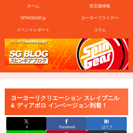
ホーム
実店舗情報
SPINGEAR.jp
ヨーヨーフライデー
イベントレポート
コラム
ヨーヨーリクリエーション スレイプニル
& ディアボロ インベージョン到着！
X
Facebook
はてブ