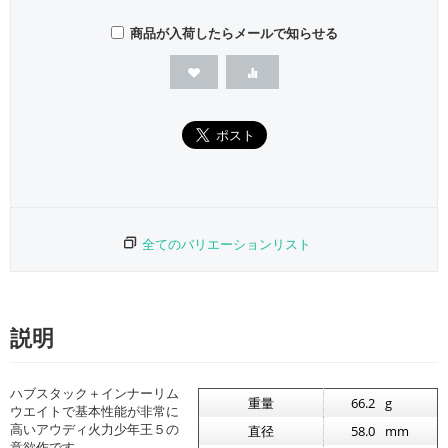
商品が入荷したらメールで知らせる
全てのバリエーションリスト
説明
ハブスタック＋インナーリム
重量
66.2
g
ウエイトで基本性能が非常に
高いアウディ火力少年王５の
直径
58.0
mm
意欲作です。