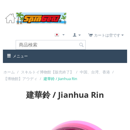
カートは空です
メニュー
ホーム
/
スキルトイ博物館【販売終了】
/
中国、台湾、香港
/
【博物館】アウディ
/
建華鈴 / Jianhua Rin
建華鈴 / Jianhua Rin