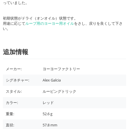
っていました。
初期状態がドライ（オンオイル）状態です。
用途に応じて
ループ用のヨーヨー用オイル
をさし、戻りを良くして下さ
い。
追加情報
メーカー:
ヨーヨーファクトリー
シグネチャー:
Alex Galcia
スタイル:
ルーピングトリック
カラー:
レッド
重量:
52.6
g
直径:
57.8
mm