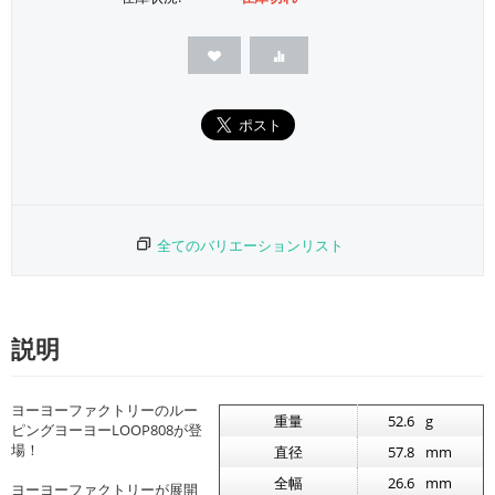
全てのバリエーションリスト
説明
ヨーヨーファクトリーのルー
重量
52.6
g
ピングヨーヨーLOOP808が登
場！
直径
57.8
mm
全幅
26.6
mm
ヨーヨーファクトリーが展開