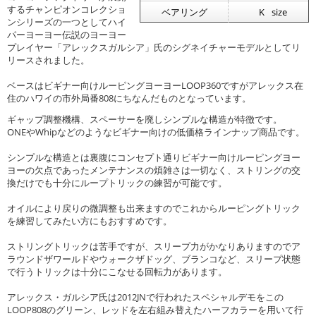
するチャンピオンコレクショ
ベアリング
K
size
ンシリーズの一つとしてハイ
パーヨーヨー伝説のヨーヨー
プレイヤー「アレックスガルシア」氏のシグネイチャーモデルとしてリ
リースされました。
ベースはビギナー向けルーピングヨーヨーLOOP360ですがアレックス在
住のハワイの市外局番808にちなんだものとなっています。
ギャップ調整機構、スペーサーを廃しシンプルな構造が特徴です。
ONEやWhipなどのようなビギナー向けの低価格ラインナップ商品です。
シンプルな構造とは裏腹にコンセプト通りビギナー向けルーピングヨー
ヨーの欠点であったメンテナンスの煩雑さは一切なく、ストリングの交
換だけでも十分にループトリックの練習が可能です。
オイルにより戻りの微調整も出来ますのでこれからルーピングトリック
を練習してみたい方にもおすすめです。
ストリングトリックは苦手ですが、スリープ力がかなりありますのでア
ラウンドザワールドやウォークザドッグ、ブランコなど、スリープ状態
で行うトリックは十分にこなせる回転力があります。
アレックス・ガルシア氏は2012JNで行われたスペシャルデモをこの
LOOP808のグリーン、レッドを左右組み替えたハーフカラーを用いて行