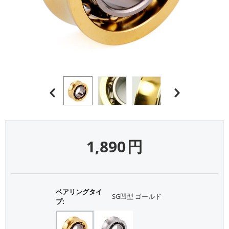
1,890
円
ベアリングタイ
SG凹型 ゴールド
プ: