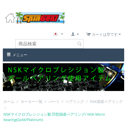
カートは空です
メニュー
ホーム
/
ヨーヨー一覧
/
パーツ
/
ベアリング
/
NSK国産ベアリング
/
NSKマイクロプレシジョン製 凹型国産ベアリング/ NSK Micro
bearing(Gold/Platinum)