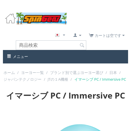
カートは空です
メニュー
ホーム
/
ヨーヨー一覧
/
ブランド別で選ぶヨーヨー選び
/
日本
/
ジャパンテクノロジー
/
JTの１A機種
/
イマーシブ PC / Immersive PC
イマーシブ PC / Immersive PC