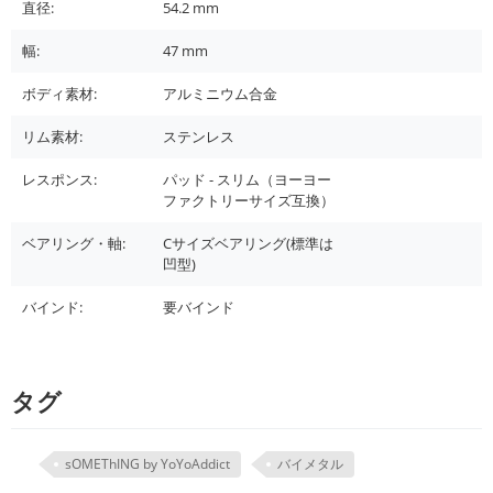
直径:
54.2
mm
幅:
47
mm
ボディ素材:
アルミニウム合金
リム素材:
ステンレス
レスポンス:
パッド - スリム（ヨーヨー
ファクトリーサイズ互換）
ベアリング・軸:
Cサイズベアリング(標準は
凹型)
バインド:
要バインド
タグ
sOMEThING by YoYoAddict
バイメタル