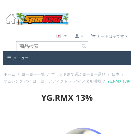
カートは空です
メニュー
ホーム
/
ヨーヨー一覧
/
ブランド別で選ぶヨーヨー選び
/
日本
/
サムシング バイ ヨーヨーアディクト
/
バイメタル機種
/
YG.RMX 13%
YG.RMX 13%