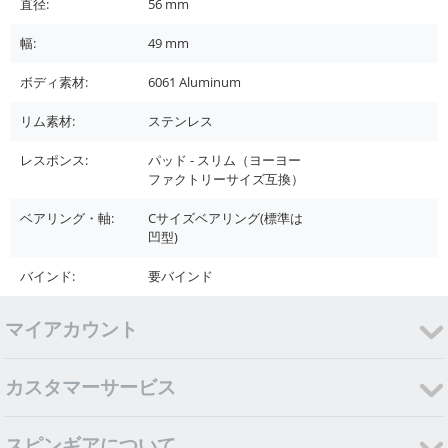
直径:
56
mm
幅:
49
mm
ボディ素材:
6061 Aluminum
リム素材:
ステンレス
レスポンス:
パッド - スリム（ヨーヨー
ファクトリーサイズ互換）
ベアリング・軸:
Cサイズベアリング(標準は
凹型)
バインド:
要バインド
マイアカウント
カスタマーサービス
スピンギアについて