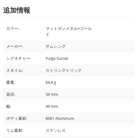
追加情報
カラー:
マットガンメタル×ゴール
ド
メーカー:
サムシング
シグネチャー:
Yuiga Suzuki
スタイル:
ストリングトリック
重量:
66.8
g
直径:
56
mm
幅:
49
mm
ボディ素材:
6061 Aluminum
リム素材:
ステンレス