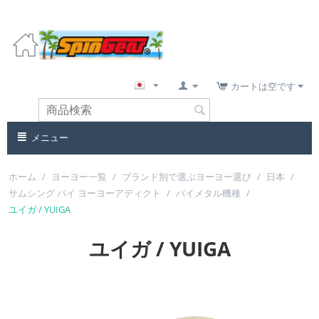
カートは空です
メニュー
ホーム
/
ヨーヨー一覧
/
ブランド別で選ぶヨーヨー選び
/
日本
/
サムシング バイ ヨーヨーアディクト
/
バイメタル機種
/
ユイガ / YUIGA
ユイガ / YUIGA