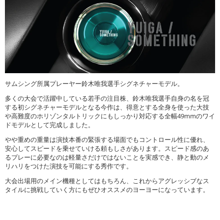
サムシング所属プレーヤー鈴木唯我選手シグネチャーモデル。
多くの大会で活躍中している若手の注目株、鈴木唯我選手自身の名を冠
する初シグネチャーモデルとなる今作は、得意とする全身を使った大技
や高難度のホリゾンタルトリックにもしっかり対応する全幅49mmのワイ
ドモデルとして完成しました。
やや重めの重量は演技本番の緊張する場面でもコントロール性に優れ、
安心してスピードを乗せていける頼もしさがあります。スピード感のあ
るプレーに必要なのは軽量さだけではないことを実感でき、静と動のメ
リハリをつけた演技を可能にする秀作です。
大会出場用のメイン機種としてはもちろん、これからアグレッシブなス
タイルに挑戦していく方にもぜひオススメのヨーヨーになっています。