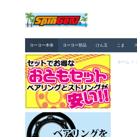
ヨーヨー本体
ヨーヨー部品
けん玉
こま
ホーム
/