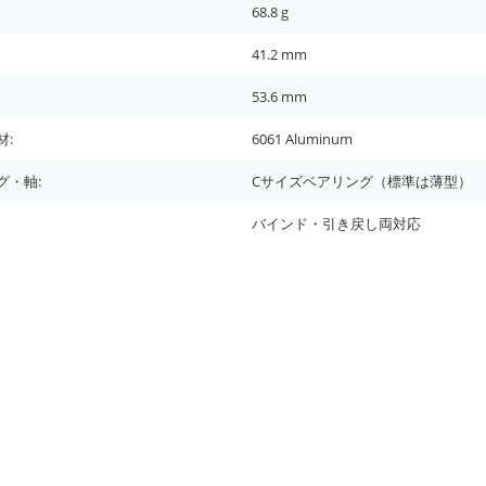
68.8
g
41.2
mm
53.6
mm
材:
6061 Aluminum
グ・軸:
Cサイズベアリング（標準は薄型）
バインド・引き戻し両対応