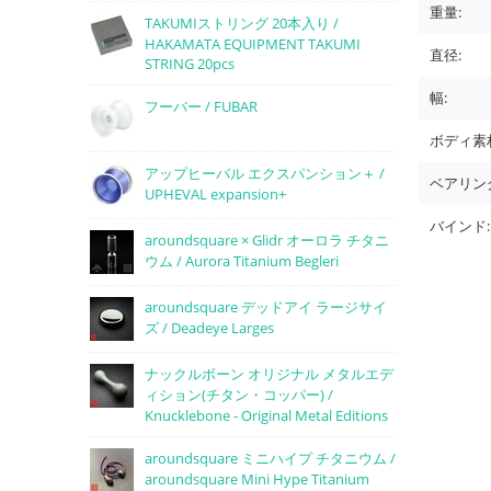
重量:
TAKUMIストリング 20本入り /
HAKAMATA EQUIPMENT TAKUMI
直径:
STRING 20pcs
幅:
フーバー / FUBAR
ボディ素
アップヒーバル エクスパンション＋ /
ベアリン
UPHEVAL expansion+
バインド:
aroundsquare × Glidr オーロラ チタニ
ウム / Aurora Titanium Begleri
aroundsquare デッドアイ ラージサイ
ズ / Deadeye Larges
ナックルボーン オリジナル メタルエデ
ィション(チタン・コッパー) /
Knucklebone - Original Metal Editions
aroundsquare ミニハイプ チタニウム /
aroundsquare Mini Hype Titanium