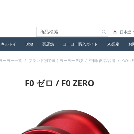
日本語
スキルトイ
Blog
実店舗
ヨーヨー購入ガイド
SG認定
お
ヨーヨー一覧
/
ブランド別で選ぶヨーヨー選び
/
中国/香港/台湾
/
YoYo 
F0 ゼロ / F0 ZERO