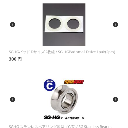
SGHGパッド Dサイズ 2枚組 / SG HGPad small D size 1pair(2pcs)
300
円
SGHG ステンレスベアリング凹型（C/D) / SG Stainless Bearing