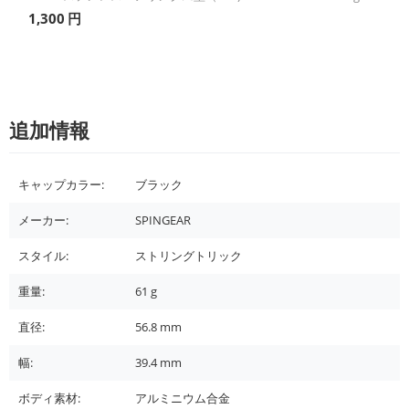
1,300
円
追加情報
キャップカラー:
ブラック
メーカー:
SPINGEAR
スタイル:
ストリングトリック
重量:
61
g
直径:
56.8
mm
幅:
39.4
mm
ボディ素材:
アルミニウム合金