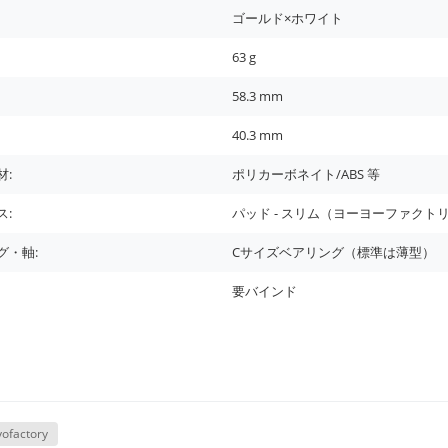
ゴールド×ホワイト
63
g
58.3
mm
40.3
mm
材:
ポリカーボネイト/ABS 等
ス:
パッド - スリム（ヨーヨーファクト
グ・軸:
Cサイズベアリング（標準は薄型）
要バインド
yofactory