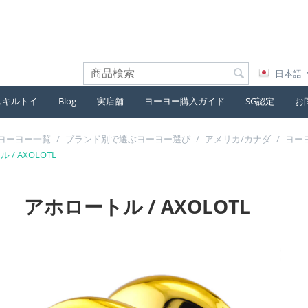
日本語
スキルトイ
Blog
実店舗
ヨーヨー購入ガイド
SG認定
お
ヨーヨー一覧
/
ブランド別で選ぶヨーヨー選び
/
アメリカ/カナダ
/
ヨー
/ AXOLOTL
アホロートル / AXOLOTL