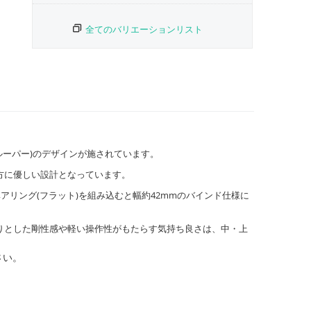
全てのバリエーションリスト
ルーパー)のデザインが施されています。
方に優しい設計となっています。
リング(フラット)を組み込むと幅約42mmのバインド仕様に
りとした剛性感や軽い操作性がもたらす気持ち良さは、中・上
さい。