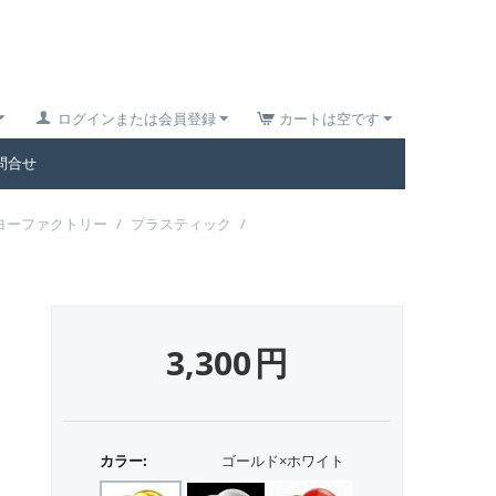
ログインまたは会員登録
カートは空です
問合せ
ヨーファクトリー
/
プラスティック
/
3,300
円
カラー:
ゴールド×ホワイト