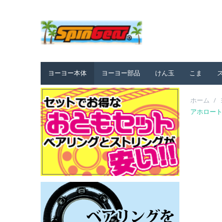
ヨーヨー本体
ヨーヨー部品
けん玉
こま
ホーム
/
アホロートル 