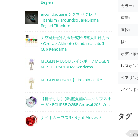
Begleri
カラー:
aroundsquare シグマ ベグレリ
重量:
Titanium / aroundsquare Sigma
Begleri Titanium
直径:
大空×秋元けん玉研究所 5連大皿けん玉
幅:
/ Ozora × Akimoto Kendama Lab. 5
Cup Kendama
ボディ素
MUGEN MUSOU レインボー / MUGEN
レスポン
MUSOU RAINBOW Kendama
ベアリン
MUGEN MUSOU【Hiroshima Like】
バインド:
【冊子なし】(新型)覚醒のエクリプスオ
ーガ / ECLIPSE OGRE Arousal 2024Ver.
タグ
ナイトムーブズ9 / Night Moves 9
yo