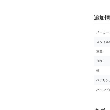
追加情
メーカー:
スタイル:
重量:
直径:
幅:
ベアリン
バインド: