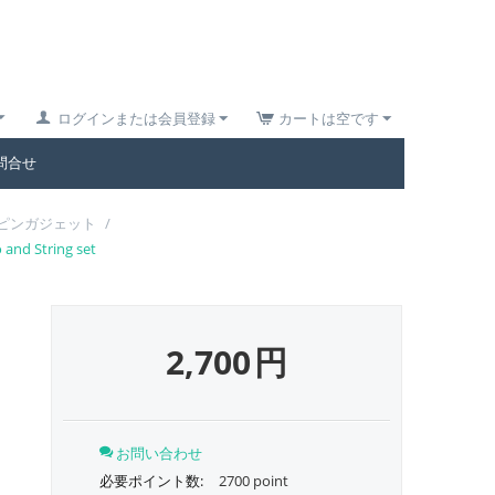
ログインまたは会員登録
カートは空です
問合せ
ピンガジェット
/
 String set
リ
2,700
円
お問い合わせ
必要ポイント数:
2700 point