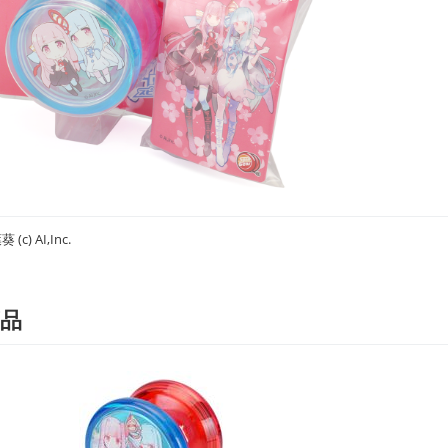
c) AI,Inc.
品