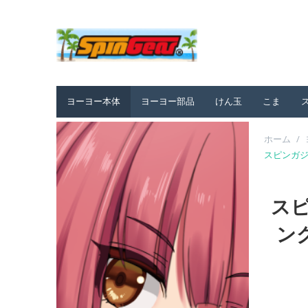
ヨーヨー本体
ヨーヨー部品
けん玉
こま
ホーム
/
スピンガジェッ
スピ
ング