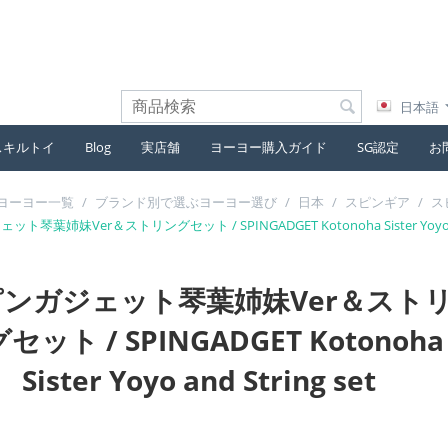
日本語
スキルトイ
Blog
実店舗
ヨーヨー購入ガイド
SG認定
お
ヨーヨー一覧
/
ブランド別で選ぶヨーヨー選び
/
日本
/
スピンギア
/
ス
ト琴葉姉妹Ver＆ストリングセット / SPINGADGET Kotonoha Sister Yoyo and
ンガジェット琴葉姉妹Ver＆スト
セット / SPINGADGET Kotonoha
Sister Yoyo and String set