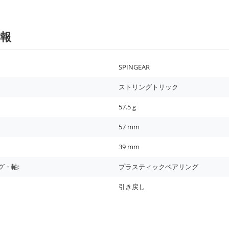
報
SPINGEAR
ストリングトリック
57.5
g
57
mm
39
mm
グ・軸:
プラスティックベアリング
引き戻し