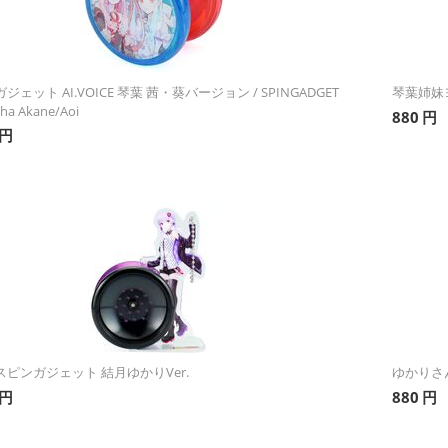
ジェット AI.VOICE 琴葉 茜・葵バージョン / SPINGADGET
琴葉姉妹ヨー
ha Akane/Aoi
880
円
円
ピンガジェット 結月ゆかりVer.
ゆかりさんのお
円
880
円