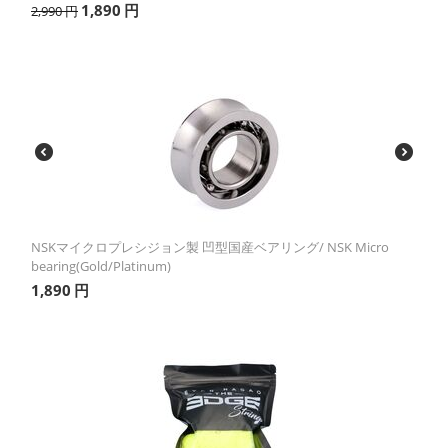
1,890
円
2,990
円
NSKマイクロプレシジョン製 凹型国産ベアリング/ NSK Micro
bearing(Gold/Platinum)
1,890
円