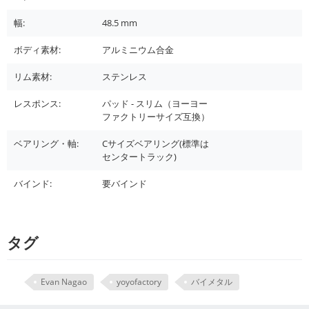
幅:
48.5
mm
ボディ素材:
アルミニウム合金
リム素材:
ステンレス
レスポンス:
パッド - スリム（ヨーヨー
ファクトリーサイズ互換）
ベアリング・軸:
Cサイズベアリング(標準は
センタートラック)
バインド:
要バインド
タグ
Evan Nagao
yoyofactory
バイメタル