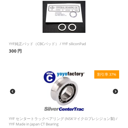
YYF純正パッド（CBCパッド） / YYF siliconPad
300
円
割引率 37%
YYF センタートラックベアリング (NSKマイクロプレシジョン製) /
YYF Made in Japan CT Bearing