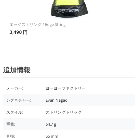
エッジストリング / Edge String
3,490
円
追加情報
メーカー:
ヨーヨーファクトリー
シグネチャー:
Evan Nagao
スタイル:
ストリングトリック
重量:
64.7
g
直径:
55
mm