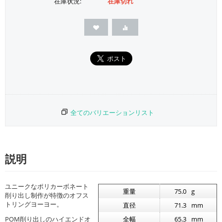
在庫状況:
在庫切れ
全てのバリエーションリスト
説明
ユニークなポリカーボネート
重量
75.0
g
削り出し制作が特徴のオフス
トリングヨーヨー。
直径
71.3
mm
POM削り出しのハイエンドオ
全幅
65.3
mm