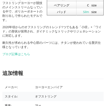
フストリングヨーヨーが競技
ベアリング
C
size
のメインストリームなってい
る中で、ポリカーボネートの
パッド
Silm
size
削り出しで作られたモデルで
す。
2020年頃からのオフストリングのトレンド1つでもある「小径」+「ワイ
ド」の形状が採用され、ダイナミックなトリックやリジェネレーション
に対応します。
耐久性が求められる中心部のパーツには、チタンが使われている贅沢仕
様となっています。
ブログ記事はこちら
追加情報
メーカー:
ヨーヨーエンパイア
スタイル:
オフストリング
重量:
75
g