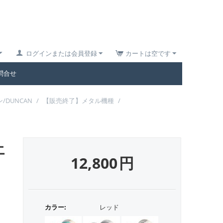
ログインまたは会員登録
カートは空です
問合せ
/DUNCAN
/
【販売終了】メタル機種
/
エ
12,800
円
カラー:
レッド