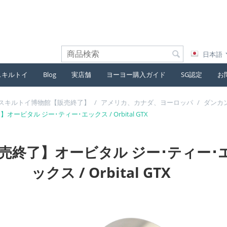
日本語
スキルトイ
Blog
実店舗
ヨーヨー購入ガイド
SG認定
お
スキルトイ博物館【販売終了】
/
アメリカ、カナダ、ヨーロッパ
/
ダンカン
オービタル ジー･ティー･エックス / Orbital GTX
売終了】オービタル ジー･ティー･
ックス / Orbital GTX