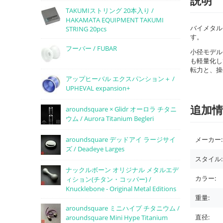
TAKUMIストリング 20本入り /
HAKAMATA EQUIPMENT TAKUMI
バイメタル
STRING 20pcs
す。
フーバー / FUBAR
小径モデル
も軽量化し
転力と、操
アップヒーバル エクスパンション＋ /
UPHEVAL expansion+
追加情
aroundsquare × Glidr オーロラ チタニ
ウム / Aurora Titanium Begleri
メーカー:
aroundsquare デッドアイ ラージサイ
ズ / Deadeye Larges
スタイル:
ナックルボーン オリジナル メタルエデ
カラー:
ィション(チタン・コッパー) /
Knucklebone - Original Metal Editions
重量:
aroundsquare ミニハイプ チタニウム /
直径:
aroundsquare Mini Hype Titanium