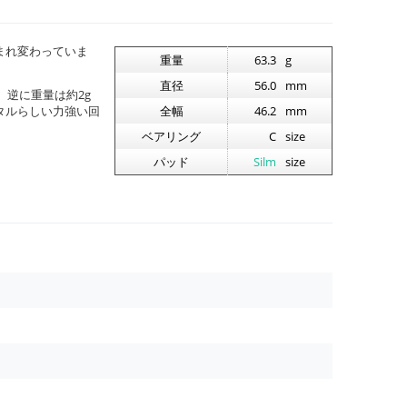
まれ変わっていま
重量
63.3
g
直径
56.0
mm
。逆に重量は約2g
タルらしい力強い回
全幅
46.2
mm
ベアリング
C
size
パッド
Silm
size