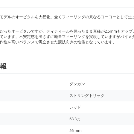
モデルのオービタルを大径化。全くフィーリングの異なるヨーヨーとして生
だったオービタルですが、ディティールを保ったまま直径が2.5mmもアップ
ています。不安定感を出さずに軽量フィーリングを実現していますがバイメ
作性を高いバランスで両立させた競技向きの性能となっています。
報
ダンカン
ストリングトリック
レッド
63.3
g
56
mm