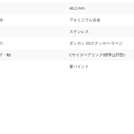
46.2
mm
材:
アルミニウム合金
ステンレス
ス:
ダンカン SGステッカー:ラージ
グ・軸:
Cサイズベアリング(標準は凹型)
要バインド