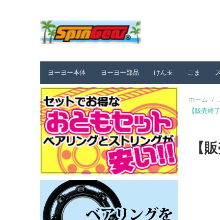
ヨーヨー本体
ヨーヨー部品
けん玉
こま
ホーム
/
【販売終了】
【販