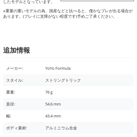
したモデルとなっています。
※重量の重いモデルの為、国産などと比べると、僅かなブレが出る場合が
あります。(プレイに支障がない程度です)予めご了承ください。
追加情報
メーカー:
YoYo Formula
スタイル:
ストリングトリック
重量:
76
g
直径:
54.6
mm
幅:
43.4
mm
ボディ素材:
アルミニウム合金