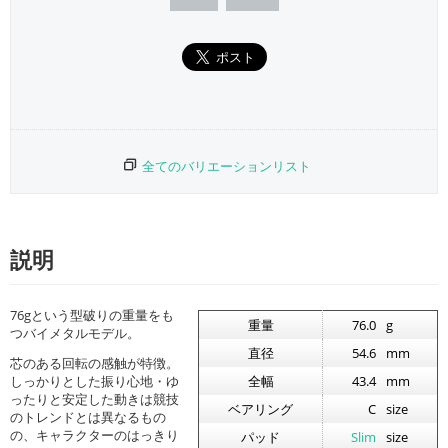
全てのバリエーションリスト
説明
76gという型破りの重量をも
重量
76.0
g
つバイメタルモデル。
直径
54.6
mm
芯のある回転の感触が特徴。
しっかりとした振り心地・ゆ
全幅
43.4
mm
ったりと安定した動きは競技
ベアリング
C
size
のトレンドとは異なるもの
の、キャラクターのはっきり
パッド
Slim
size