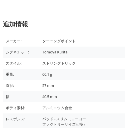
追加情報
メーカー:
ターニングポイント
シグネチャー:
Tomoya Kurita
スタイル:
ストリングトリック
重量:
66.1
g
直径:
57
mm
幅:
40.5
mm
ボディ素材:
アルミニウム合金
レスポンス:
パッド - スリム（ヨーヨー
ファクトリーサイズ互換）