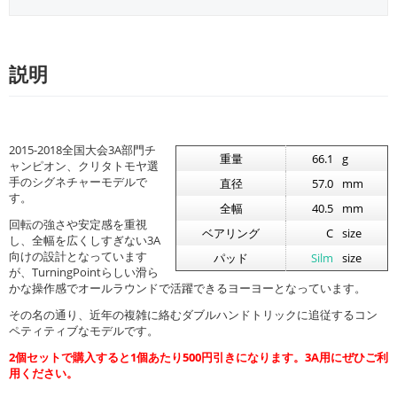
説明
2015-2018全国大会3A部門チ
重量
66.1
g
ャンピオン、クリタトモヤ選
手のシグネチャーモデルで
直径
57.0
mm
す。
全幅
40.5
mm
回転の強さや安定感を重視
ベアリング
C
size
し、全幅を広くしすぎない3A
向けの設計となっています
パッド
Silm
size
が、TurningPointらしい滑ら
かな操作感でオールラウンドで活躍できるヨーヨーとなっています。
その名の通り、近年の複雑に絡むダブルハンドトリックに追従するコン
ペティティブなモデルです。
2個セットで購入すると1個あたり500円引きになります。3A用にぜひご利
用ください。