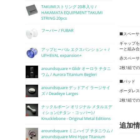
TAKUMIストリング 20本入り /
HAKAMATA EQUIPMENT TAKUMI
STRING 20pcs
フーバー / FUBAR
■スペーサ
ギャップを
ーと組み合
アップヒーバル エクスパンション＋ /
UPHEVAL expansion+
赤スペーサ
2枚1組で
aroundsquare × Glidr オーロラ チタニ
ウム / Aurora Titanium Begleri
■パッド
aroundsquare デッドアイ ラージサイ
ボーダレス
ズ / Deadeye Larges
2枚1組で
ナックルボーン オリジナル メタルエデ
ィション(チタン・コッパー) /
Knucklebone - Original Metal Editions
追加情
aroundsquare ミニハイプ チタニウム /
aroundsquare Mini Hype Titanium