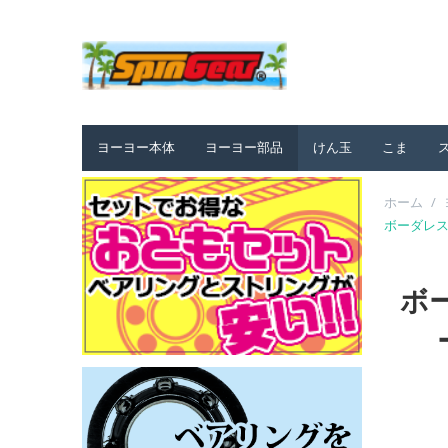
ヨーヨー本体
ヨーヨー部品
けん玉
こま
ホーム
/
ボーダレス用 
ボ