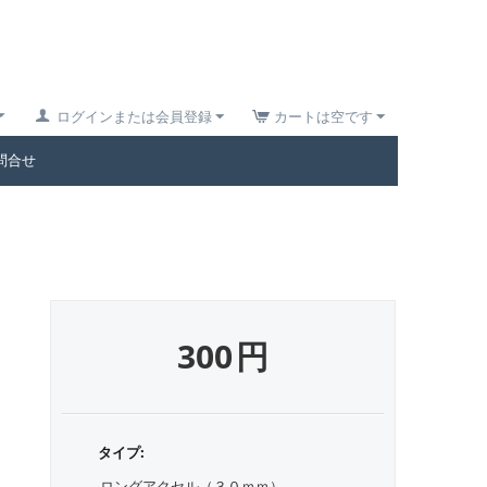
ログインまたは会員登録
カートは空です
問合せ
300
円
タイプ:
ロングアクセル（３０ｍｍ）