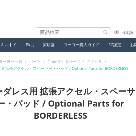
日本語
スキルトイ
Blog
実店舗
ヨーヨー購入ガイド
SG認定
お
ヨーヨー一覧
/
パーツ
/
予備/保守用パーツ
/
アクセル
/
拡張アクセル・スペーサー・パッド / Optional Parts for BORDERLESS
ーダレス用 拡張アクセル・スペーサ
ー・パッド / Optional Parts for
BORDERLESS