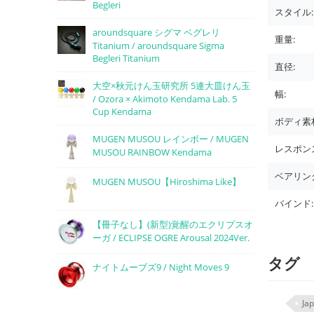
Begleri
スタイル:
aroundsquare シグマ ベグレリ
重量:
Titanium / aroundsquare Sigma
Begleri Titanium
直径:
大空×秋元けん玉研究所 5連大皿けん玉
幅:
/ Ozora × Akimoto Kendama Lab. 5
Cup Kendama
ボディ素
MUGEN MUSOU レインボー / MUGEN
レスポン
MUSOU RAINBOW Kendama
ベアリン
MUGEN MUSOU【Hiroshima Like】
バインド:
【冊子なし】(新型)覚醒のエクリプスオ
ーガ / ECLIPSE OGRE Arousal 2024Ver.
タグ
ナイトムーブズ9 / Night Moves 9
Ja