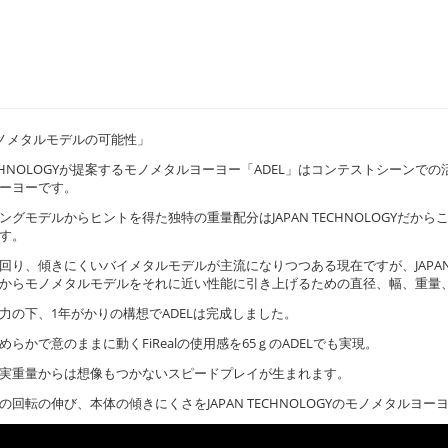
モノメタルモデルの可能性」
 TECHNOLOGYが提案するモノメタルヨーヨー「ADEL」はコンテストシーンで
ーヨーです。
ングモデルからヒントを得た独特の重量配分はJAPAN TECHNOLOGYだか
す。
回り、傾きにくいバイメタルモデルが主流になりつつある現在ですが、JAPAN T
からモノメタルモデルをそれに近い性能に引き上げるための直径、幅、重量
力の下、1年がかりの構想でADELは完成しました。
めらかで意のままに動くFiRealの使用感を65ｇのADELでも実現。
実重量からは想像もつかないスピードプレイが生まれます。
の回転の伸び、本体の傾きにくさをJAPAN TECHNOLOGYのモノメタルヨ