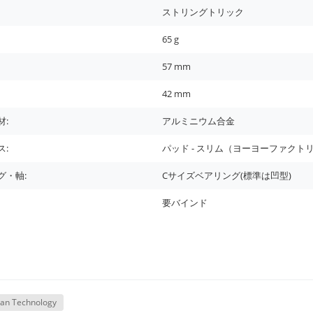
ストリングトリック
65
g
57
mm
42
mm
材:
アルミニウム合金
ス:
パッド - スリム（ヨーヨーファクト
グ・軸:
Cサイズベアリング(標準は凹型)
要バインド
pan Technology