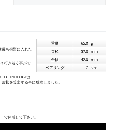
重量
65.0
g
の活躍も視野に入れた
直径
57.0
mm
全幅
42.0
mm
らこそ行き着く事がで
ベアリング
C
size
ECHNOLOGYは
、形状を算出する事に成功しました。
ーヨーで体感して下さい。