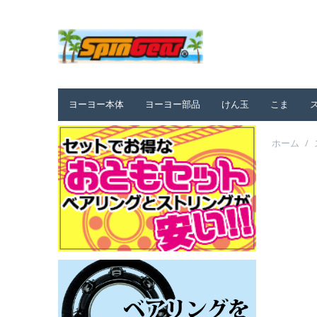
ヨーヨー本体
ヨーヨー部品
けん玉
こま
ホーム
/