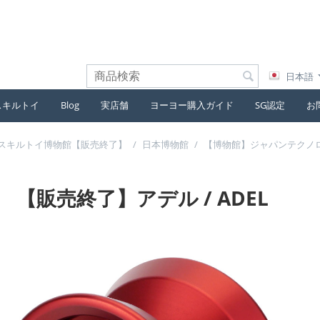
日本語
スキルトイ
Blog
実店舗
ヨーヨー購入ガイド
SG認定
お
スキルトイ博物館【販売終了】
/
日本博物館
/
【博物館】ジャパンテクノ
【販売終了】アデル / ADEL