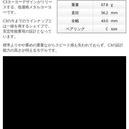
C3ヨーヨーデザインがリリー
重量
67.8
g
スする、低価格メタルヨーヨ
ーです。
直径
56.2
mm
C3の今までのラインナップと
全幅
43.0
mm
は一線を画するシェイプで、
ベアリング
C
size
安定性能重視の設計となって
います。
標準よりやや重めの重量ながらスピード感も失われておらず、C3の設計
能力の高さが伺えるモデルです。