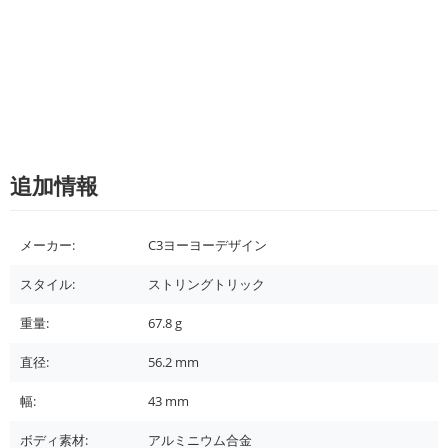
追加情報
メーカー:
C3ヨーヨーデザイン
スタイル:
ストリングトリック
重量:
67.8
g
直径:
56.2
mm
幅:
43
mm
ボディ素材:
アルミニウム合金