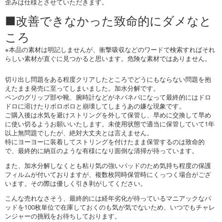
歪みは仕様とさせていただきます。
■改善できなかった致命的にダメなと
ころ
※本品の素材は明記しませんが、衝撃吸収などのワードで検索すればそれ
らしい素材が直ぐに見つかると思います。危険な素材ではありません。
切り出し問題をある程度クリアしたところでどうにもならない問題を抱
えたまま発売に至ってしまいました。加水分解です。
ペンのグリップ部や靴、腕時計などがネバネバになって最終的にはドロ
ドロに溶けたりボロボロと崩壊してしまうあの嫌な現象です。
ご購入後は水気を避けストリングを外して保管し、早めに交換して早め
に使い切るようお願いいたします。未使用状態で適当に保管していて1年
以上無問題でしたが、絶対大丈夫とは言えません。
特にヨーヨーに装着してストリングを付けたまま保管するのは致命的
で、最終的に納豆のような有様になり面倒な清掃が待っています。
また、加水分解しなくとも粘り気の強いパッドのため気持ち程度の保護
フィルムが付いておりますが、複数枚同時保管時にくっつく場合がござ
います。その際は優しく引き剥がしてください。
こんな売れなさそう、最終的には経年劣化が待っているマニアックなパ
ッドを100枚単位で在庫しておくのも気が気でないため、いつでもチャレ
ンジャーの挑戦をお待ちしております。