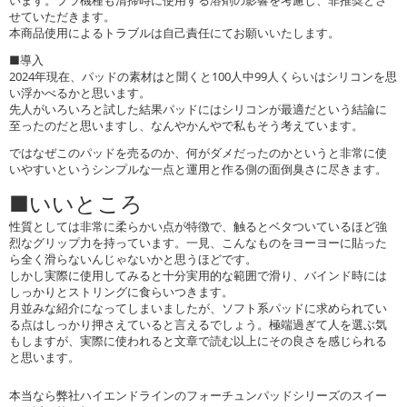
せていただきます。
本商品使用によるトラブルは自己責任にてお願いいたします。
■導入
2024年現在、パッドの素材はと聞くと100人中99人くらいはシリコンを思
い浮かべるかと思います。
先人がいろいろと試した結果パッドにはシリコンが最適だという結論に
至ったのだと思いますし、なんやかんやで私もそう考えています。
ではなぜこのパッドを売るのか、何がダメだったのかというと非常に使
いやすいというシンプルな一点と運用と作る側の面倒臭さに尽きます。
■いいところ
性質としては非常に柔らかい点が特徴で、触るとベタついているほど強
烈なグリップ力を持っています。一見、こんなものをヨーヨーに貼った
ら全く滑らないんじゃないかと思うほどです。
しかし実際に使用してみると十分実用的な範囲で滑り、バインド時には
しっかりとストリングに食らいつきます。
月並みな紹介になってしまいましたが、ソフト系パッドに求められてい
る点はしっかり押さえていると言えるでしょう。極端過ぎて人を選ぶ気
もしますが、実際に使われると文章で読む以上にその良さを感じられる
と思います。
本当なら弊社ハイエンドラインのフォーチュンパッドシリーズのスイー