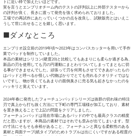
トに近い枠で加えたいほどです。
実を言うとエンブリオチーム内のテストの評判以上に外部テスターから
の評判が良く、長きに渡って発売を強く求められておりました。
工場での再試作にあたっていくつかの点を改良し、試験販売とはいえこ
うして世に出せることを嬉しく思います。
■ダメなところ
エンブリオ設立前の2019年頃〜2023年はコンパスカッターを用いて手作
業でパッドを制作していました。
本品の素材はシリコン(硬度20)と比較してもあまりにも柔らか過ぎる為、
新品の刃を使用しても刃の円運動にまとわりついてしまってまともに切
る事ができませんでした。頑張って刃を何周もさせてできあがったもの
はパッドと呼べるか怪しい代物ばかりでとても売れるクオリティではな
いですし、物が良くてもあまりの面倒臭さに売る気も起きなかったのを
ハッキリと覚えています。
2024年春に発売したフォーチュンパッドシリーズは抜群の切れ味の特注
刃で真上から打ち抜く方法にて下町の専門工場様が加工しており、素材
を置き換えることで上記の問題をクリアしました。
フォーチュンパッドは現在市場にあるパッドの中でも最高クラスの精度
だと思いますが、本商品の素材ではそれでも歪みが出てしまいます。型
の寸法にそもそも余裕があること、フォーチュンと異なる柔軟性のある
素材と両面テープ(紙タイプ)のためトラブルは出にくいですがある程度の