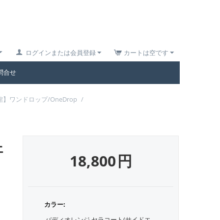
ログインまたは会員登録
カートは空です
問合せ
】ワンドロップ/OneDrop
/
ェ
18,800
円
カラー:
バディオレンジ セラコート(サイドエ