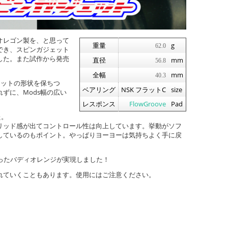
オレゴン製を、と思って
重量
g
62.0
でき、スピンガジェット
した。また試作から発売
直径
mm
56.8
全幅
mm
40.3
ェットの形状を保ちつ
ベアリング
NSK フラットC
size
ずに、Mods幅の広い
レスポンス
FlowGroove
Pad
た。
リッド感が出てコントロール性は向上しています。挙動がソフ
しているのもポイント。やっぱりヨーヨーは気持ちよく手に戻
あったバディオレンジが実現しました！
れていくこともあります。使用にはご注意ください。