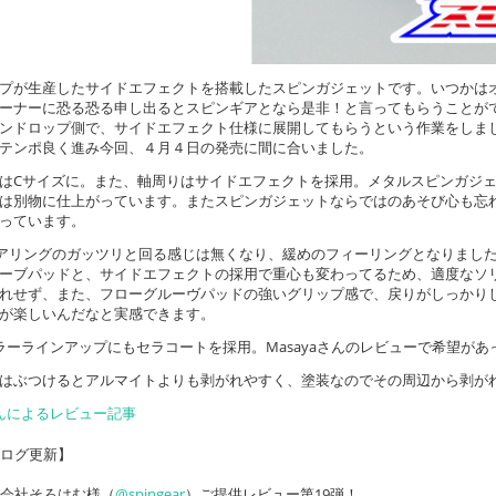
プが生産したサイドエフェクトを搭載したスピンガジェットです。いつかは
ーナーに恐る恐る申し出るとスピンギアとなら是非！と言ってもらうことが
ンドロップ側で、サイドエフェクト仕様に展開してもらうという作業をしま
テンポ良く進み今回、４月４日の発売に間に合いました。
はCサイズに。また、軸周りはサイドエフェクトを採用。メタルスピンガジ
は別物に仕上がっています。またスピンガジェットならではのあそび心も忘れ
っています。
アリングのガッツリと回る感じは無くなり、緩めのフィーリングとなりまし
ーブパッドと、サイドエフェクトの採用で重心も変わってるため、適度なソ
れせず、また、フローグルーヴパッドの強いグリップ感で、戻りがしっかり
が楽しいんだなと実感できます。
ラーラインアップにもセラコートを採用。Masayaさんのレビューで希望が
はぶつけるとアルマイトよりも剥がれやすく、塗装なのでその周辺から剥が
aさんによるレビュー記事
ログ更新】
会社そろはむ様（
@spingear
）ご提供レビュー第19弾！