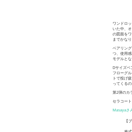
ワンドロッ
いた中、オ
の図面をワ
までかなり
ベアリング
つ、使用感
モデルとな
Dサイズベ
フローグル
トで投げ疲
ってくるの
第2弾のカ
セラコート
Masay
【ブ
株式