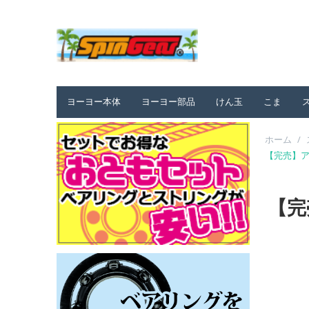
ヨーヨー本体
ヨーヨー部品
けん玉
こま
ホーム
/
【完売】アメ
【完