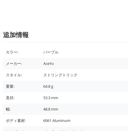
追加情報
カラー:
パープル
メーカー:
AceYo
スタイル:
ストリングトリック
重量:
64.8
g
直径:
53.3
mm
幅:
48.8
mm
ボディ素材:
6061 Aluminum