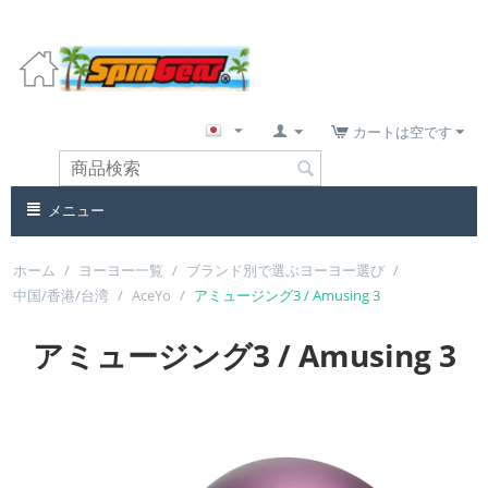
カートは空です
メニュー
ホーム
/
ヨーヨー一覧
/
ブランド別で選ぶヨーヨー選び
/
中国/香港/台湾
/
AceYo
/
アミュージング3 / Amusing 3
アミュージング3 / Amusing 3