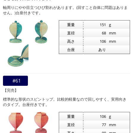
軸周りにやや目立つひび割れがあります。(回すこと自体に問題はありま
せん。)台座付きです。
重量
151
g
直径
68
mm
高さ
106
mm
台座
あり
#61
【完売】
標準的な形状のスピントップ。比較的軽量なので回しやすく、実用向き
のタイプ。台座付きです。
重量
106
g
直径
77
mm
高さ
99
mm