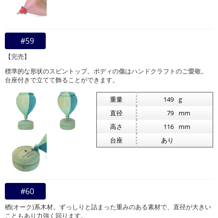
#59
【完売】
標準的な形状のスピントップ。ボディの傷はハンドクラフトのご愛敬。
台座付きで立てて飾ることができます。
重量
149
g
直径
79
mm
高さ
116
mm
台座
あり
#60
楢(オーク)系木材。ずっしりと詰まった重みのある素材で、直径が大きい
こともあり力強く回ります。