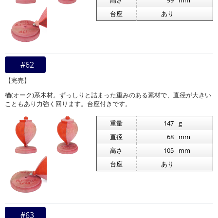
台座
あり
#62
【完売】
楢(オーク)系木材。ずっしりと詰まった重みのある素材で、直径が大きい
こともあり力強く回ります。台座付きです。
重量
147
g
直径
68
mm
高さ
105
mm
台座
あり
#63