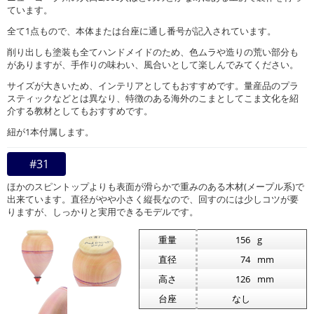
ています。
全て1点もので、本体または台座に通し番号が記入されています。
削り出しも塗装も全てハンドメイドのため、色ムラや造りの荒い部分も
がありますが、手作りの味わい、風合いとして楽しんでみてください。
サイズが大きいため、インテリアとしてもおすすめです。量産品のプラ
スティックなどとは異なり、特徴のある海外のこまとしてこま文化を紹
介する教材としてもおすすめです。
紐が1本付属します。
#31
ほかのスピントップよりも表面が滑らかで重みのある木材(メープル系)で
出来ています。直径がやや小さく縦長なので、回すのには少しコツが要
りますが、しっかりと実用できるモデルです。
重量
156
g
直径
74
mm
高さ
126
mm
台座
なし