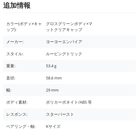
追加情報
カラー(ボディ×キャ
グロスグリーンボディ×マ
ップ):
ットクリアキャップ
メーカー:
ヨーヨーエンパイア
スタイル:
ルーピングトリック
重量:
53.4
g
直径:
58.6
mm
幅:
29
mm
ボディ素材:
ポリカーボネイト/ABS 等
レスポンス:
スターバースト
ベアリング・軸:
Kサイズ