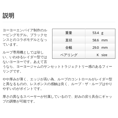
説明
ヨーヨーエンパイア制作のル
重量
53.4
g
ーピングモデル。ブラックセ
ンスとのコラボモデルとなっ
直径
58.6
mm
ています。
全幅
29.0
mm
ループ専用機としては珍し
ベアリング
K
size
い、いわゆるレイダー型では
ないヨーヨーです。あえて言
うなら、ヨーヨージャムのサンセットトラジェクトリー感のあるフィー
リングです。
やや厚みが薄く、エッジが高い為、ループのコントロールがレイダー型
と異なるものの、レスポンスの感触は良く、ループ・ザ・ループはやり
やすいのがポイントです。
厚さの異なるスペーサーが付属しているので、好みの戻り具合にギャッ
プの調整が可能です。