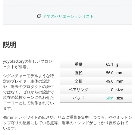
全てのバリエーションリスト
説明
yoyofactoryの新しいプロジ
重量
65.1
g
ェクトが登場。
直径
56.0
mm
シグネチャーモデルような特
定のプレイヤー主体の設計
全幅
49.0
mm
や、過去のプロダクトの派生
ベアリング
C
size
ではなく、ゼロからの設計で
現在の競技シーンに合わせた
パッド
Silm
size
ヨーヨーとして制作されてい
ます。
49mmというワイドの広さや、リムに重量を集中しつつも、ややミッドシ
ップ寄りの配置にしている点等、近年のトレンドがしっかり反映されて
います。