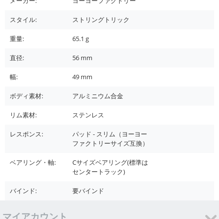
メーカー:
ヨーヨーファクトリー
スタイル:
ストリングトリック
重量:
65.1
g
直径:
56
mm
幅:
49
mm
ボディ素材:
アルミニウム合金
リム素材:
ステンレス
レスポンス:
パッド - スリム（ヨーヨー
ファクトリーサイズ互換）
ベアリング・軸:
Cサイズベアリング(標準は
センタートラック)
バインド:
要バインド
マイアカウント