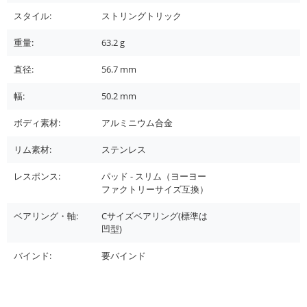
スタイル:
ストリングトリック
重量:
63.2
g
直径:
56.7
mm
幅:
50.2
mm
ボディ素材:
アルミニウム合金
リム素材:
ステンレス
レスポンス:
パッド - スリム（ヨーヨー
ファクトリーサイズ互換）
ベアリング・軸:
Cサイズベアリング(標準は
凹型)
バインド:
要バインド