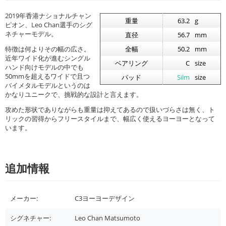
2019年香港ナショナルチャン
重量
63.2
g
ピオン、Leo Chan選手のシグ
ネチャーモデル。
直径
56.7
mm
特徴は何よりその幅の広さ。
全幅
50.2
mm
近年ワイド化が進むシングル
ベアリング
C
size
ハンド向けモデルの中でも
50mmを超えるワイドで且つ
パッド
Silm
size
バイメタルモデルというのは
かなりユニークで、挑戦的な設計と言えます。
攻めた形状でありながらも重量は抑えてあるので扱いづらさは無く、ト
リックの習得からフリースタイルまで、幅広く使えるヨーヨーとなって
います。
追加情報
メーカー:
C3ヨーヨーデザイン
シグネチャー:
Leo Chan Matsumoto