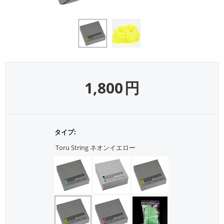
1,800
円
タイプ:
Toru String ネオンイエロー