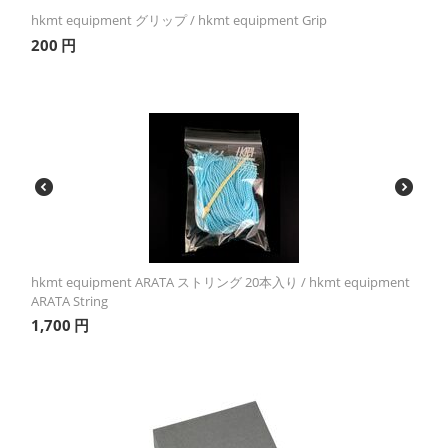
hkmt equipment グリップ / hkmt equipment Grip
200
円
hkmt equipment ARATA ストリング 20本入り / hkmt equipment
ARATA String
1,700
円