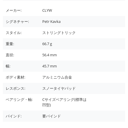
メーカー:
CLYW
シグネチャー:
Petr Kavka
スタイル:
ストリングトリック
重量:
66.7
g
直径:
56.4
mm
幅:
45.7
mm
ボディ素材:
アルミニウム合金
レスポンス:
スノータイヤパッド
ベアリング・軸:
Cサイズベアリング(標準は
凹型)
バインド:
要バインド