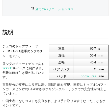
全てのバリエーションリスト
説明
チェコのトッププレーヤー、
重量
66.7
g
PETR KAVKA選手のシグネチ
直径
56.4
mm
ャーモデル。
全幅
45.4
mm
前シグネチャーモデルである
SCOUT
をベースに制作され、
ベアリング
C
size
形状はほぼ引き継がれていま
パッド
SnowTires
size
す。
重量配分の変更により更に高い回転性能を実現、同時にトップオン(フィ
ンガースピン)のやりやすさやホリゾンタルトリックでの安定性が向上し
ています。
中国生産になりコストも見直され、より手に取りやすくなったこともポ
イントです。